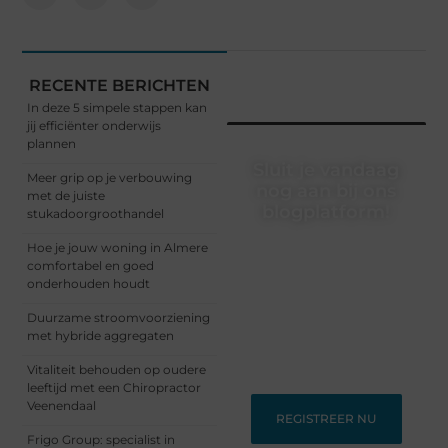
RECENTE BERICHTEN
In deze 5 simpele stappen kan
jij efficiënter onderwijs
plannen
Sluit je vandaag
Meer grip op je verbouwing
nog aan bij ons
met de juiste
blogplatform!
stukadoorgroothandel
Ontdek en deel
Hoe je jouw woning in Almere
inspirerende content op
comfortabel en goed
ons bloggingplatform.
onderhouden houdt
Voor schrijvers die hun
Duurzame stroomvoorziening
verhalen willen delen en
met hybride aggregaten
lezers die nieuwe
perspectieven zoeken.
Vitaliteit behouden op oudere
leeftijd met een Chiropractor
Veenendaal
REGISTREER NU
Frigo Group: specialist in