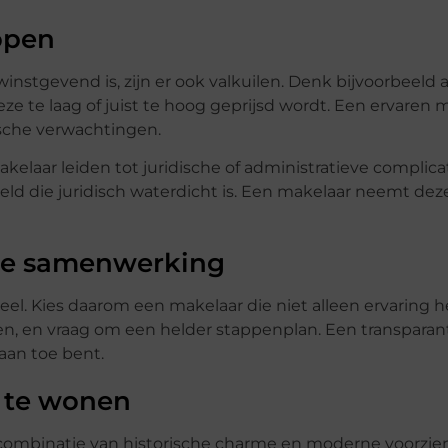
open
nstgevend is, zijn er ook valkuilen. Denk bijvoorbeeld 
e te laag of juist te hoog geprijsd wordt. Een ervaren m
ische verwachtingen.
laar leiden tot juridische of administratieve complica
 die juridisch waterdicht is. Een makelaar neemt deze
nte samenwerking
l. Kies daarom een makelaar die niet alleen ervaring h
len, en vraag om een helder stappenplan. Een transparan
aan toe bent.
m te wonen
combinatie van historische charme en moderne voorzien