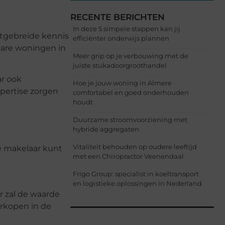
RECENTE BERICHTEN
In deze 5 simpele stappen kan jij
itgebreide kennis
efficiënter onderwijs plannen
bare woningen in
Meer grip op je verbouwing met de
juiste stukadoorgroothandel
ar ook
Hoe je jouw woning in Almere
xpertise zorgen
comfortabel en goed onderhouden
houdt
Duurzame stroomvoorziening met
hybride aggregaten
Vitaliteit behouden op oudere leeftijd
je makelaar kunt
met een Chiropractor Veenendaal
Frigo Group: specialist in koeltransport
en logistieke oplossingen in Nederland
r zal de waarde
erkopen in de