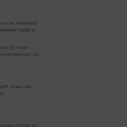
aan het verkeerd
akelaar helpt je
ties. Er moet
 complexiteit uit
eeft, maar ook
te
ingen. Of het nu