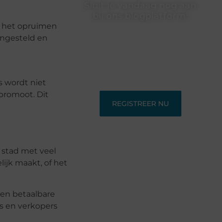
Sluit je vandaag nog aan
bij ons blogplatform!
an het opruimen
Ontdek en deel inspirerende content
 ingesteld en
op ons bloggingplatform. Voor
schrijvers die hun verhalen willen
delen en lezers die nieuwe
perspectieven zoeken.
s wordt niet
promoot. Dit
REGISTREER NU
 stad met veel
ijk maakt, of het
een betaalbare
s en verkopers