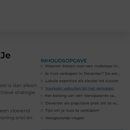
 Je
INHOUDSOPGAVE
Waarom kiezen voor een makelaar in Deventer?
Je huis verkopen in Deventer? De eerste stappen
Lokale expertise als sleutel tot succes
er is dan alleen
Voorkom valkuilen bij het verkopen
ctieve strategie
Het belang van een transparante samenwerking
Deventer als populaire plek om te wonen
r een vloeiend
Tijd om je huis te verkopen!
woning snel én
Veelgestelde vragen