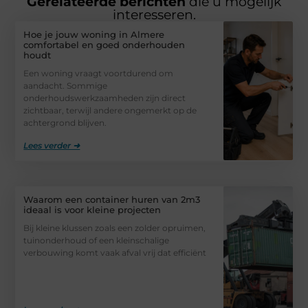
Gerelateerde berichten
die u mogelijk
interesseren.
Hoe je jouw woning in Almere
comfortabel en goed onderhouden
houdt
Een woning vraagt voortdurend om
aandacht. Sommige
onderhoudswerkzaamheden zijn direct
zichtbaar, terwijl andere ongemerkt op de
achtergrond blijven.
Lees verder ➜
Waarom een container huren van 2m3
ideaal is voor kleine projecten
Bij kleine klussen zoals een zolder opruimen,
tuinonderhoud of een kleinschalige
verbouwing komt vaak afval vrij dat efficiënt