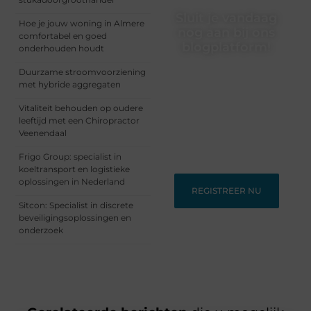
Sluit je vandaag
Hoe je jouw woning in Almere
nog aan bij ons
comfortabel en goed
blogplatform!
onderhouden houdt
Ontdek en deel
Duurzame stroomvoorziening
inspirerende content op
met hybride aggregaten
ons bloggingplatform.
Vitaliteit behouden op oudere
Voor schrijvers die hun
leeftijd met een Chiropractor
verhalen willen delen en
Veenendaal
lezers die nieuwe
perspectieven zoeken.
Frigo Group: specialist in
koeltransport en logistieke
oplossingen in Nederland
REGISTREER NU
Sitcon: Specialist in discrete
beveiligingsoplossingen en
onderzoek