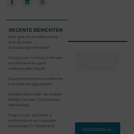
RECENTE BERICHTEN
Meer grip op je verbouwing
met de juiste
stukadoorgroothandel
Sluit je vandaag
Hoe je jouw woning in Almere
nog aan bij ons
comfortabel en goed
blogplatform!
onderhouden houdt
Ontdek en deel
Duurzame stroomvoorziening
inspirerende content op
met hybride aggregaten
ons bloggingplatform.
Vitaliteit behouden op oudere
Voor schrijvers die hun
leeftijd met een Chiropractor
verhalen willen delen en
Veenendaal
lezers die nieuwe
perspectieven zoeken.
Frigo Group: specialist in
koeltransport en logistieke
oplossingen in Nederland
REGISTREER NU