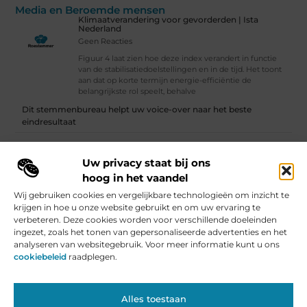
Media en Beroemde mensen
Klimaatverandering voor gevorderden | Ista
Nederland
Geen Reacties
Figuur 4 laat zien hoe deze index verandert in functie
van de stabilisatiedoelstellingen en in de tijd. Het toont
aan dat op korte termijn energie-efficiëntie de
belangrijkste rol speelt, behalve
Dit stemmenbureau helpt uw voice-over naar het beste
eindresultaat
Klimaatverandering voor gevorderden | Ista Nederland
Uw privacy staat bij ons
Vind Ons Hier :
hoog in het vaandel
Wij gebruiken cookies en vergelijkbare technologieën om inzicht te
krijgen in hoe u onze website gebruikt en om uw ervaring te
verbeteren. Deze cookies worden voor verschillende doeleinden
ingezet, zoals het tonen van gepersonaliseerde advertenties en het
Beroemdheden
Uit de Media
Partners
Over ons
Ons team
analyseren van websitegebruik. Voor meer informatie kunt u ons
Contact
Artikel publiceren
Website index
Cookiebeleid (EU)
cookiebeleid
raadplegen.
Nederlandse Linkbuilding: De Kracht voor Jouw Website in Nederland
Geld Verdienen met je Website: Van Hobby naar Inkomensbron
Alles toestaan