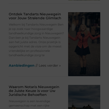
Ontdek Tandarts Nieuwegein
voor Jouw Stralende Glimlach
Welkom bij Tandarts Nieuwegein Ben
je op zoek naar hoogwaardige
tandheelkundige zorg in Nieuwegein?
Dan ben je bij Tandarts Nieuwegein
aan het juiste adres. Onze praktijk is
opgericht met de visie om de meest
vriendelijke en professionele
tandheelkundige zorg te
Aanbiedingen
// Lees verder »
Waarom Notaris Nieuwegein
de Juiste Keuze is voor Uw
Juridische Behoeften
Nieuwegein is een levendige
gemeenschap met een rijke