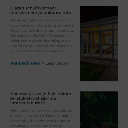
Glazen schuifwanden:
transformeer je buitenruimte
Ben je op zoek naar manieren om
jouw buitenruimte te transformeren?
Glazen schuifwanden kunnen precies
zijn wat je nodig hebt. Ze bieden niet
alleen een stijlvolle uitstraling, maar
ook tal van praktische voordelen die
jouw veranda of terras naar een
Aanbiedingen
// Lees verder »
Hoe maak ik mijn huis ruimer
en stijlvol met slimme
interieurkeuzes?
Het creëren van een ruim en stijlvol
interieur kan een uitdagende taak zijn,
vooral als je beperkt bent in ruimte.
Gelukkig zijn er tal van slimme