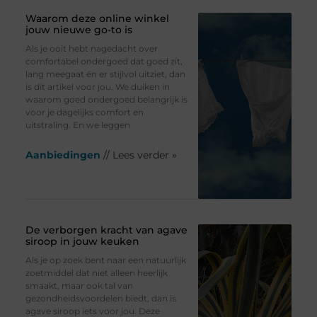
Waarom deze online winkel
jouw nieuwe go-to is
Als je ooit hebt nagedacht over
comfortabel ondergoed dat goed zit,
lang meegaat én er stijlvol uitziet, dan
is dit artikel voor jou. We duiken in
waarom goed ondergoed belangrijk is
voor je dagelijks comfort en
uitstraling. En we leggen
Aanbiedingen
// Lees verder »
De verborgen kracht van agave
siroop in jouw keuken
Als je op zoek bent naar een natuurlijk
zoetmiddel dat niet alleen heerlijk
smaakt, maar ook tal van
gezondheidsvoordelen biedt, dan is
agave siroop iets voor jou. Deze