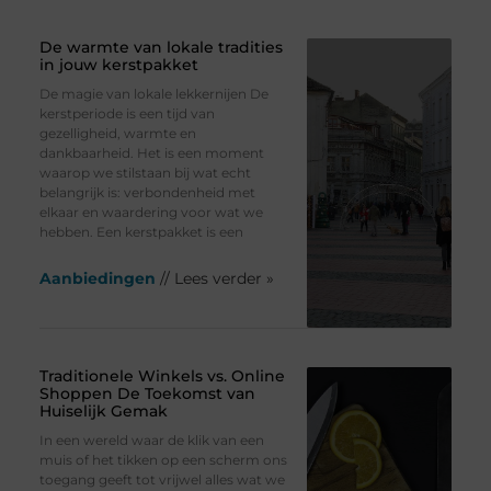
De warmte van lokale tradities
in jouw kerstpakket
De magie van lokale lekkernijen De
kerstperiode is een tijd van
gezelligheid, warmte en
dankbaarheid. Het is een moment
waarop we stilstaan bij wat echt
belangrijk is: verbondenheid met
elkaar en waardering voor wat we
hebben. Een kerstpakket is een
Aanbiedingen
// Lees verder »
Traditionele Winkels vs. Online
Shoppen De Toekomst van
Huiselijk Gemak
In een wereld waar de klik van een
muis of het tikken op een scherm ons
toegang geeft tot vrijwel alles wat we