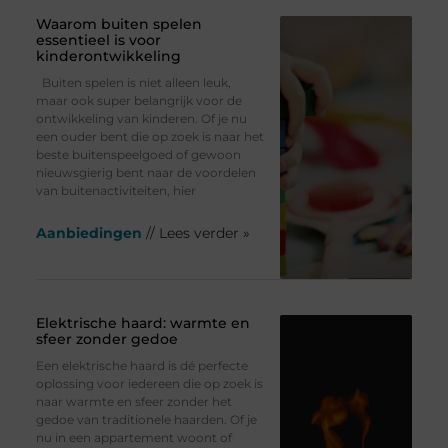
Waarom buiten spelen
essentieel is voor
kinderontwikkeling
Buiten spelen is niet alleen leuk,
maar ook super belangrijk voor de
ontwikkeling van kinderen. Of je nu
een ouder bent die op zoek is naar het
beste buitenspeelgoed of gewoon
nieuwsgierig bent naar de voordelen
van buitenactiviteiten, hier
Aanbiedingen
// Lees verder »
Elektrische haard: warmte en
sfeer zonder gedoe
Een elektrische haard is dé perfecte
oplossing voor iedereen die op zoek is
naar warmte en sfeer zonder het
gedoe van traditionele haarden. Of je
nu in een appartement woont of