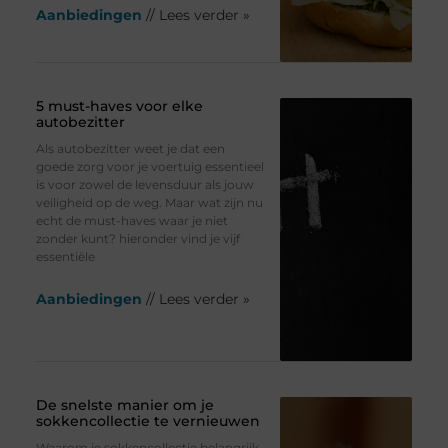
Aanbiedingen
// Lees verder »
5 must-haves voor elke
autobezitter
Als autobezitter weet je dat een
goede zorg voor je voertuig essentieel
is voor zowel de levensduur als jouw
veiligheid op de weg. Maar wat zijn nu
echt de must-haves waar je niet
zonder kunt? hieronder vind je vijf
essentiële
Aanbiedingen
// Lees verder »
De snelste manier om je
sokkencollectie te vernieuwen
Waarom je sokkencollectie belangrijk