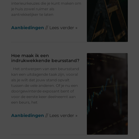
interieurkeuzes die je kunt maken om
je huis zowel ruimer als
aantrekkelijker te laten
Aanbiedingen
// Lees verder »
Hoe maak ik een
indrukwekkende beursstand?
Het ontwerpen van een beursstand
kan een uitdagende taak zijn, vooral
als je wilt dat jouw stand opvalt
tussen de vele anderen. Of je nu een
doorgewinterde exposant bent of
voor de eerste keer deelneemt aan
een beurs, het
Aanbiedingen
// Lees verder »