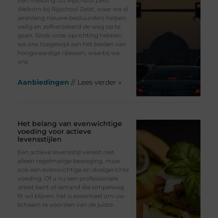
Een Inleiding tot Rijschool Zeist
Welkom bij Rijschool Zeist, waar we al
jarenlang nieuwe bestuurders helpen
veilig en zelfverzekerd de weg op te
gaan. Sinds onze oprichting hebben
we ons toegewijd aan het bieden van
hoogwaardige rijlessen, waarbij we
ons
Aanbiedingen
// Lees verder »
Het belang van evenwichtige
voeding voor actieve
levensstijlen
Een actieve levensstijl vereist niet
alleen regelmatige beweging, maar
ook een evenwichtige en doelgerichte
voeding. Of u nu een professionele
atleet bent of iemand die simpelweg
fit wil blijven, het is essentieel om uw
lichaam te voorzien van de juiste