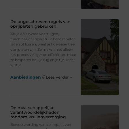
De ongeschreven regels van
oprijplaten gebruiken
Als je ooit zware voertuigen,
machines of apparatuur hebt moeten
laden of lossen, weet je hoe essentieel
oprijplaten zijn. Ze maken niet alleen
het proces veiliger en efficiënter, maar
ze besparen ook je rug en je tijd. Maar
wist je
Aanbiedingen
// Lees verder »
De maatschappelijke
verantwoordelijkheden
rondom krullenverzorging
Bewustwording van de impact van