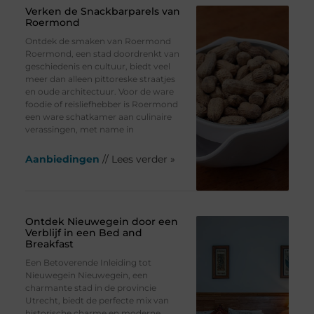
Verken de Snackbarparels van
Roermond
Ontdek de smaken van Roermond
Roermond, een stad doordrenkt van
geschiedenis en cultuur, biedt veel
meer dan alleen pittoreske straatjes
en oude architectuur. Voor de ware
foodie of reisliefhebber is Roermond
een ware schatkamer aan culinaire
verassingen, met name in
Aanbiedingen
// Lees verder »
Ontdek Nieuwegein door een
Verblijf in een Bed and
Breakfast
Een Betoverende Inleiding tot
Nieuwegein Nieuwegein, een
charmante stad in de provincie
Utrecht, biedt de perfecte mix van
historische charme en moderne