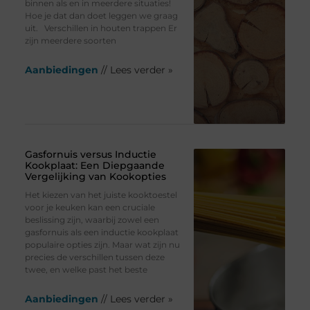
binnen als en in meerdere situaties!
Hoe je dat dan doet leggen we graag
uit. Verschillen in houten trappen Er
zijn meerdere soorten
Aanbiedingen
// Lees verder »
Gasfornuis versus Inductie
Kookplaat: Een Diepgaande
Vergelijking van Kookopties
Het kiezen van het juiste kooktoestel
voor je keuken kan een cruciale
beslissing zijn, waarbij zowel een
gasfornuis als een inductie kookplaat
populaire opties zijn. Maar wat zijn nu
precies de verschillen tussen deze
twee, en welke past het beste
Aanbiedingen
// Lees verder »