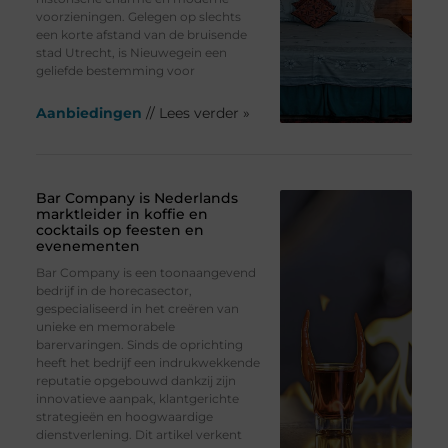
voorzieningen. Gelegen op slechts
een korte afstand van de bruisende
stad Utrecht, is Nieuwegein een
geliefde bestemming voor
Aanbiedingen
// Lees verder »
Bar Company is Nederlands
marktleider in koffie en
cocktails op feesten en
evenementen
Bar Company is een toonaangevend
bedrijf in de horecasector,
gespecialiseerd in het creëren van
unieke en memorabele
barervaringen. Sinds de oprichting
heeft het bedrijf een indrukwekkende
reputatie opgebouwd dankzij zijn
innovatieve aanpak, klantgerichte
strategieën en hoogwaardige
dienstverlening. Dit artikel verkent