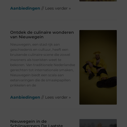
Aanbiedingen
// Lees verder »
Ontdek de culinaire wonderen
van Nieuwegein
Nieuwegein, een stad rijk aan
geschiedenis en cultuur, heeft een
bruisende culinaire scene die zowel
inwoners als toeristen weet te
bekoren. Van traditionele Nederlandse
gerechten tot internationale smaken,
Nieuwegein biedt een scala aan
eetervaringen die de smaakpapillen
prikkelen en de
Aanbiedingen
// Lees verder »
Nieuwegein in de
Schijnwerpers De Laatste