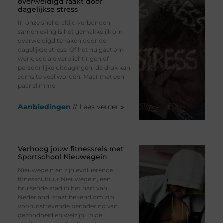
overweldigd raakt door
dagelijkse stress
In onze snelle, altijd verbonden
samenleving is het gemakkelijk om
overweldigd te raken door de
dagelijkse stress. Of het nu gaat om
werk, sociale verplichtingen of
persoonlijke uitdagingen, de druk kan
soms te veel worden. Maar met een
paar slimme
Aanbiedingen
// Lees verder »
Verhoog jouw fitnessreis met
Sportschool Nieuwegein
Nieuwegein en zijn evoluerende
fitnesscultuur Nieuwegein, een
bruisende stad in het hart van
Nederland, staat bekend om zijn
vooruitstrevende benadering van
gezondheid en welzijn. In de