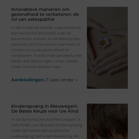
Innovatieve manieren om
gezondheid te verbeteren: de
rol van osteopathie
In de moderne wereld, waar stress en
een hectische levensstijl vaak de
boventoon voeren, is het belangrijker
dan ooit om innovatieve manieren te
vinden om onze gezondheid te
verbeteren. Traditionele geneeskunde
biedt veel oplossingen, maar steeds
meer mensen zoeken naar
Aanbiedingen
// Lees verder »
Kinderopvang in Nieuwegein
De Beste Keuze voor Uw Kind
In de dynamische stad Nieuwegein is
het vinden van de juiste kinderopvang
meer dan alleen een praktische
overweging; het is een beslissing die