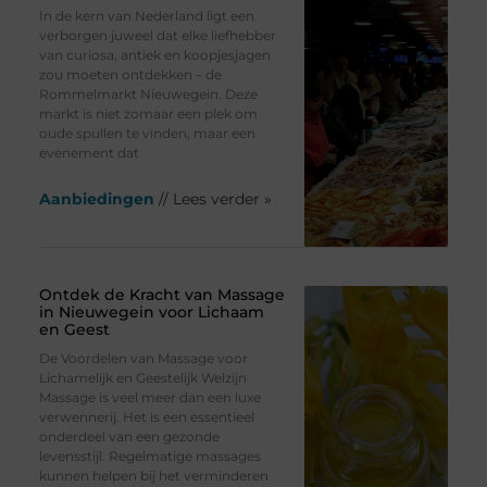
In de kern van Nederland ligt een
verborgen juweel dat elke liefhebber
van curiosa, antiek en koopjesjagen
zou moeten ontdekken – de
Rommelmarkt Nieuwegein. Deze
markt is niet zomaar een plek om
oude spullen te vinden, maar een
evenement dat
Aanbiedingen
// Lees verder »
Ontdek de Kracht van Massage
in Nieuwegein voor Lichaam
en Geest
De Voordelen van Massage voor
Lichamelijk en Geestelijk Welzijn
Massage is veel meer dan een luxe
verwennerij. Het is een essentieel
onderdeel van een gezonde
levensstijl. Regelmatige massages
kunnen helpen bij het verminderen