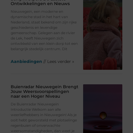
Ontwikkelingen en Nieuws
Nieuwegein, een moderne en
dynamische stad in het hart van
Nederland, staat bekend om zijn rijke
geschiedenis en levendige
gemeenschap. Gelegen aan de rivier
de Lek, heeft Nieuwegein zich
ontwikkeld van een klein dorp tot een
belangrijk stedelijk centrum. Dit
Aanbiedingen
// Lees verder »
Buienradar Nieuwegein Brengt
Jouw Weersvoorspellingen
naar een Hoger Niveau
De Buienradar Nieuwegein
Introductie Welkom aan alle
weerliefhebbers in Nieuwegein! Als je
ooit hebt geworsteld met plotselinge
regenbuien of onverwachte
weersomstandigheden, dan weet je