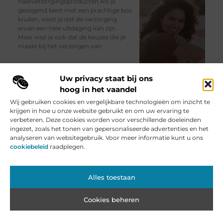
haarverzorgingsproducten Als je
gezegend bent met een prachtige bos
krullen, weet je dat de verzorging
ervan een hele uitdaging kan zijn.
Maar wist je ook dat de keuzes die je
maakt bij het verzorgen van
Aanbiedingen
// Lees verder »
Uw privacy staat bij ons
hoog in het vaandel
Wij gebruiken cookies en vergelijkbare technologieën om inzicht te
krijgen in hoe u onze website gebruikt en om uw ervaring te
De Juiste Poort Kiezen voor
verbeteren. Deze cookies worden voor verschillende doeleinden
Bedrijventerreinen: Opties en
Overwegingen
ingezet, zoals het tonen van gepersonaliseerde advertenties en het
analyseren van websitegebruik. Voor meer informatie kunt u ons
Een goed beveiligde en goed
cookiebeleid
raadplegen.
georganiseerde toegang tot een
bedrijventerrein is van vitaal belang
om de veiligheid en efficiëntie te
Alles toestaan
waarborgen. Het kiezen van de juiste
poort voor je bedrijventerrein is een
belangrijke beslissing, aangezien dit
Cookies beheren
de eerste indruk van