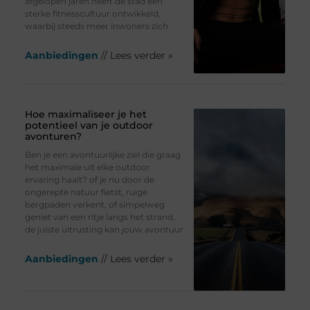
afgelopen jaren heeft de stad een
sterke fitnesscultuur ontwikkeld,
waarbij steeds meer inwoners zich
Aanbiedingen
// Lees verder »
Hoe maximaliseer je het
potentieel van je outdoor
avonturen?
Ben je een avontuurlijke ziel die graag
het maximale uit elke outdoor
ervaring haalt? of je nu door de
ongerepte natuur fietst, ruige
bergpaden verkent, of simpelweg
geniet van een ritje langs het strand,
de juiste uitrusting kan jouw avontuur
Aanbiedingen
// Lees verder »