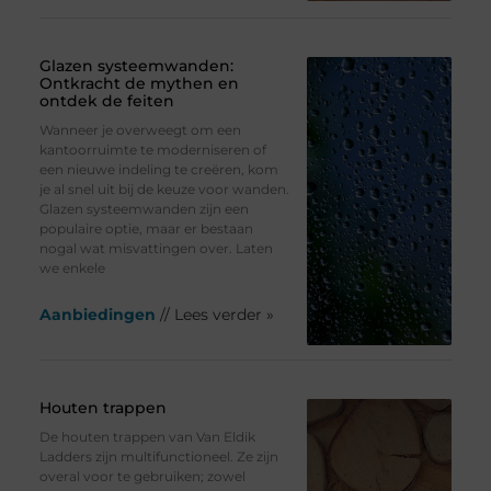
Glazen systeemwanden:
Ontkracht de mythen en
ontdek de feiten
Wanneer je overweegt om een
kantoorruimte te moderniseren of
een nieuwe indeling te creëren, kom
je al snel uit bij de keuze voor wanden.
Glazen systeemwanden zijn een
populaire optie, maar er bestaan
nogal wat misvattingen over. Laten
we enkele
Aanbiedingen
// Lees verder »
Houten trappen
De houten trappen van Van Eldik
Ladders zijn multifunctioneel. Ze zijn
overal voor te gebruiken; zowel