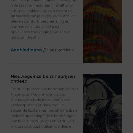
is Je staat er misschien niet altijd bij
stil, maar sokken zijn een essentieel
onderdeel van je dagelijkse outfit. Ze
bieden comfort, bescherming en
kunnen een subtiele of juist
opvallende toevoeging zijn aan je
persoonlijke stijl.
Aanbiedingen
// Lees verder »
Nieuwegeinse benzineprijzen
ontleed
De huidige staat van benzineprijzen in
Nieuwegein Voor inwoners van
Nieuwegein is de benzineprijs een
veelbesproken onderwerp. De
stijgende kosten van benzine hebben
invloed op de dagelijkse beslissingen
van lokale bestuurders en bedrijven.
In deze blogpost duiken we diep in