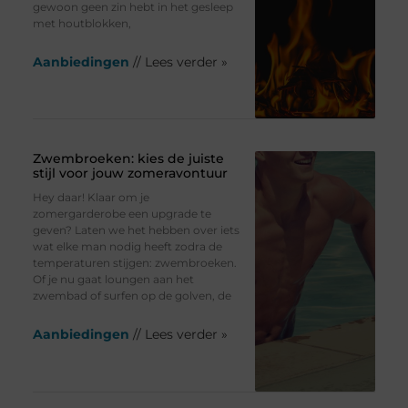
gewoon geen zin hebt in het gesleep
met houtblokken,
Aanbiedingen
// Lees verder »
Zwembroeken: kies de juiste
stijl voor jouw zomeravontuur
Hey daar! Klaar om je
zomergarderobe een upgrade te
geven? Laten we het hebben over iets
wat elke man nodig heeft zodra de
temperaturen stijgen: zwembroeken.
Of je nu gaat loungen aan het
zwembad of surfen op de golven, de
Aanbiedingen
// Lees verder »