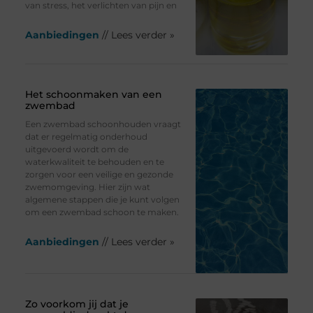
van stress, het verlichten van pijn en
Aanbiedingen
// Lees verder »
Het schoonmaken van een
zwembad
Een zwembad schoonhouden vraagt
dat er regelmatig onderhoud
uitgevoerd wordt om de
waterkwaliteit te behouden en te
zorgen voor een veilige en gezonde
zwemomgeving. Hier zijn wat
algemene stappen die je kunt volgen
om een zwembad schoon te maken.
Aanbiedingen
// Lees verder »
Zo voorkom jij dat je