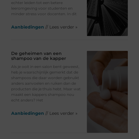
echter leiden tot een betere
leeromgeving voor studenten en
minder stress voor docenten. In dit
Aanbiedingen
// Lees verder »
De geheimen van een
shampoo van de kapper
Als je ooit in een salon bent geweest,
heb je waarschijnlijk gemerkt dat de
shampoos die daar worden gebruikt
anders aanvoelen en ruiken dan de
producten die je thuis hebt. Maar wat
maakt een kappers shampoo nou
echt anders? Het
Aanbiedingen
// Lees verder »