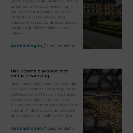
geschiedenis, en als lokale bewoner of
ondernemer weet u hoe belangrijk
het is om betrouwbare juridische
ondersteuning te hebben. Niet
iedereen heeft echter de expertise om
complexe juridische zaken aan te
pakken.
Aanbiedingen
// Lees verder »
Het ultieme playbook voor
metaalbewerking
Metaalbewerking is een ambacht dat
al eeuwen bestaat. Het is de kunst en
wetenschap van het vormen, snijden
en samenvoegen van metaal om
functionele en esthetische objecten te
creëren. In dit playbook duiken we in
de wereld van metaalbewerking en
Aanbiedingen
// Lees verder »