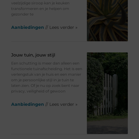
veelzijdige siroop kan je keuken
transformeren en je helpen om
gezonder te
Aanbiedingen
// Lees verder »
Jouw tuin, jouw stijl
Een schutting is meer dan alleen een
functionele tuinafscheiding. Het is een
verlengstuk van je huis en een manier
om je persoonlijke stijl in je tuin te
laten zien. Of je nu op zoek bent naar
privacy, veiligheid of gewoon
Aanbiedingen
// Lees verder »