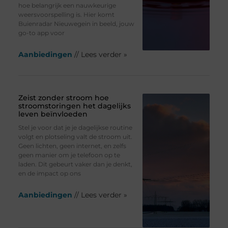
hoe belangrijk een nauwkeurige
weersvoorspelling is. Hier komt
Buienradar Nieuwegein in beeld, jouw
go-to app voor
Aanbiedingen
// Lees verder »
Zeist zonder stroom hoe
stroomstoringen het dagelijks
leven beïnvloeden
Stel je voor dat je je dagelijkse routine
volgt en plotseling valt de stroom uit.
Geen lichten, geen internet, en zelfs
geen manier om je telefoon op te
laden. Dit gebeurt vaker dan je denkt,
en de impact op ons
Aanbiedingen
// Lees verder »