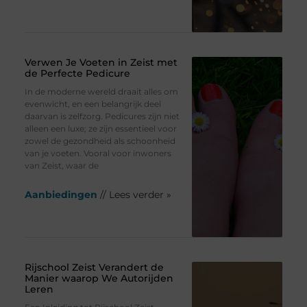
Verwen Je Voeten in Zeist met
de Perfecte Pedicure
In de moderne wereld draait alles om
evenwicht, en een belangrijk deel
daarvan is zelfzorg. Pedicures zijn niet
alleen een luxe; ze zijn essentieel voor
zowel de gezondheid als schoonheid
van je voeten. Vooral voor inwoners
van Zeist, waar de
Aanbiedingen
// Lees verder »
Rijschool Zeist Verandert de
Manier waarop We Autorijden
Leren