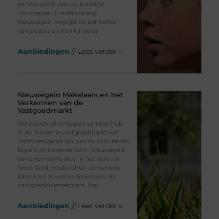
de toekomst van uw kind kan
vormgeven. Kinderopvang
Nieuwegein begrijpt de behoeften
van ouders en hun kinderen
Aanbiedingen
// Lees verder »
Nieuwegein Makelaars en het
Verkennen van de
Vastgoedmarkt
Het kopen of verkopen van een huis
in de moderne vastgoedmarkt kan
ontmoedigend zijn, vooral voor eerste
kopers en investeerders. Nieuwegein,
een charmante stad in het hart van
Nederland, biedt echter een unieke
kans voor zowel huizenkopers als
vastgoedinvesteerders. Met
Aanbiedingen
// Lees verder »