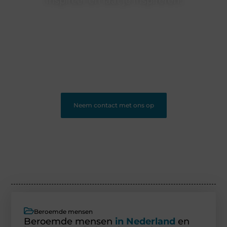
Inspireer en laat je inspireren!
Heb jij iets te vertellen? Ons blogplatform is dé plek om
jouw ideeën, ervaringen en kennis te delen met een
groot publiek. Word lid en begin vandaag nog met
bloggen.
❝
Ons platform geeft jou de ruimte om te bloggen en
nieuwe lezers te bereiken.
❞
Neem contact met ons op
Beroemde mensen
Beroemde mensen
in Nederland
en