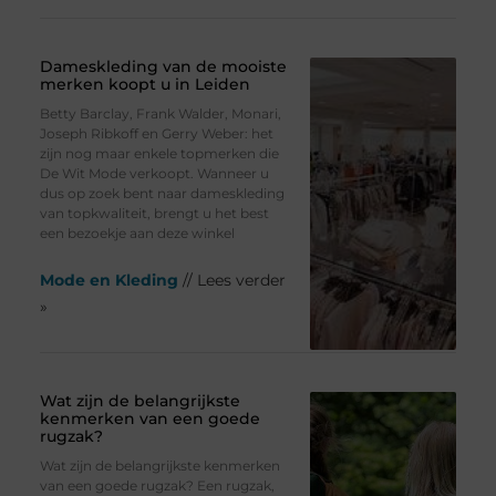
Dameskleding van de mooiste
merken koopt u in Leiden
Betty Barclay, Frank Walder, Monari,
Joseph Ribkoff en Gerry Weber: het
zijn nog maar enkele topmerken die
De Wit Mode verkoopt. Wanneer u
dus op zoek bent naar dameskleding
van topkwaliteit, brengt u het best
een bezoekje aan deze winkel
Mode en Kleding
// Lees verder
»
Wat zijn de belangrijkste
kenmerken van een goede
rugzak?
Wat zijn de belangrijkste kenmerken
van een goede rugzak? Een rugzak,