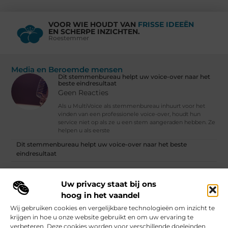
VOOR WIE HOUDT VAN
FRISSE IDEEËN
EN SCHERPE INZICHTEN.
Roestemmer
Media en Beroemde mensen
Dit stemmenbureau helpt uw voice-over naar het
beste eindresultaat
Geen Reacties
Als u MultiVoice als stemmenbureau inhuurt voor het
vinden van een professionele voice-over, houdt hun
service niet op als ze u een stem aangeraden hebben. Ze
helpen u als eerste
Dit stemmenbureau helpt uw voice-over naar het beste
eindresultaat
Klimaatverandering voor gevorderden | Ista Nederland
Uw privacy staat bij ons
Vind Ons Hier :
hoog in het vaandel
Wij gebruiken cookies en vergelijkbare technologieën om inzicht te
krijgen in hoe u onze website gebruikt en om uw ervaring te
verbeteren. Deze cookies worden voor verschillende doeleinden