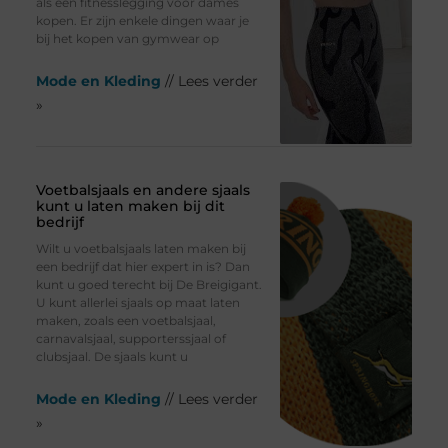
als een fitnesslegging voor dames
kopen. Er zijn enkele dingen waar je
bij het kopen van gymwear op
Mode en Kleding
// Lees verder
»
Voetbalsjaals en andere sjaals
kunt u laten maken bij dit
bedrijf
Wilt u voetbalsjaals laten maken bij
een bedrijf dat hier expert in is? Dan
kunt u goed terecht bij De Breigigant.
U kunt allerlei sjaals op maat laten
maken, zoals een voetbalsjaal,
carnavalsjaal, supporterssjaal of
clubsjaal. De sjaals kunt u
Mode en Kleding
// Lees verder
»