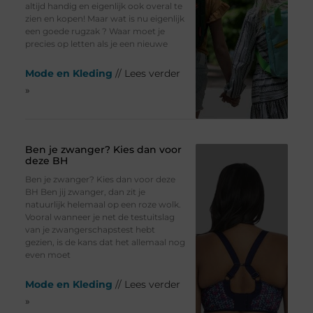
altijd handig en eigenlijk ook overal te
zien en kopen! Maar wat is nu eigenlijk
een goede rugzak ? Waar moet je
precies op letten als je een nieuwe
Mode en Kleding
// Lees verder
»
Ben je zwanger? Kies dan voor
deze BH
Ben je zwanger? Kies dan voor deze
BH Ben jij zwanger, dan zit je
natuurlijk helemaal op een roze wolk.
Vooral wanneer je net de testuitslag
van je zwangerschapstest hebt
gezien, is de kans dat het allemaal nog
even moet
Mode en Kleding
// Lees verder
»