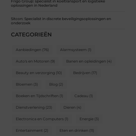
Frigo Group: specialist in koeltransport en logistieke
oplossingen in Nederland
Sitcon: Specialist in discrete beveiligingsoplossingen en
onderzoek
CATEGORIEËN
Aanbiedingen
(76)
Alarmsysteem
(1)
Auto's en Motoren
(9)
Banen en opleidingen
(4)
Beauty en verzorging
(10)
Bedrijven
(17)
Bloemen
(3)
Blog
(2)
Boeken en Tijdschriften
(1)
Cadeau
(1)
Dienstverlening
(23)
Dieren
(4)
Electronica en Computers
(1)
Energie
(3)
Entertainment
(2)
Eten en drinken
(11)