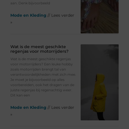
aan. Denk bijvoorbeeld
Mode en Kleding
// Lees verder
»
Wat is de meest geschikte
regenjas voor motorrijders?
Wat is de meest geschikte regenjas
voor motorrijders? Een leuke hobby
zoals motorrijden brengt tal van
verantwoordelijkheden met zich mee.
Je moet je bijvoorbeeld op alles
voorbereiden, ook het dragen van de
juiste regenjas bij regenachtig weer.
Dit kan een
Mode en Kleding
// Lees verder
»