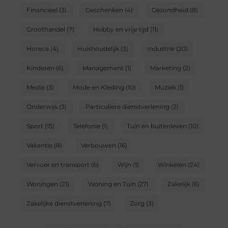
Financieel
(3)
Geschenken
(4)
Gezondheid
(8)
Groothandel
(7)
Hobby en vrije tijd
(11)
Horeca
(4)
Huishoudelijk
(3)
Industrie
(20)
Kinderen
(6)
Management
(1)
Marketing
(2)
Media
(3)
Mode en Kleding
(10)
Muziek
(1)
Onderwijs
(3)
Particuliere dienstverlening
(2)
Sport
(15)
Telefonie
(1)
Tuin en buitenleven
(10)
Vakantie
(8)
Verbouwen
(16)
Vervoer en transport
(6)
Wijn
(1)
Winkelen
(24)
Woningen
(21)
Woning en Tuin
(27)
Zakelijk
(6)
Zakelijke dienstverlening
(7)
Zorg
(3)