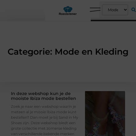
Categorie: Mode en Kleding
In deze webshop kun je de
mooiste Ibiza mode bestellen
Zoek je naar een webshop waarin je
meteen al je mooie Ibiza mode kunt
bestellen? Dan moet je bij Sand in My
Shoes zijn. Deze webshop biedt een
grote collectie met zomerse kleding
van verschillende bekende merken