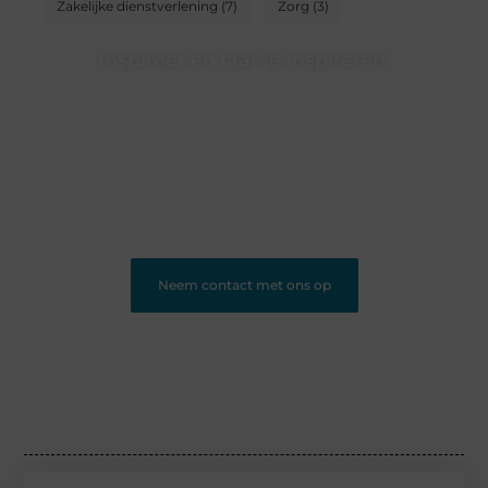
Zakelijke dienstverlening
(7)
Zorg
(3)
Inspireer en laat je inspireren!
Heb jij iets te vertellen? Ons blogplatform is dé plek om
jouw ideeën, ervaringen en kennis te delen met een
groot publiek. Word lid en begin vandaag nog met
bloggen.
❝
Ons platform geeft jou de ruimte om te bloggen en
nieuwe lezers te bereiken.
❞
Neem contact met ons op