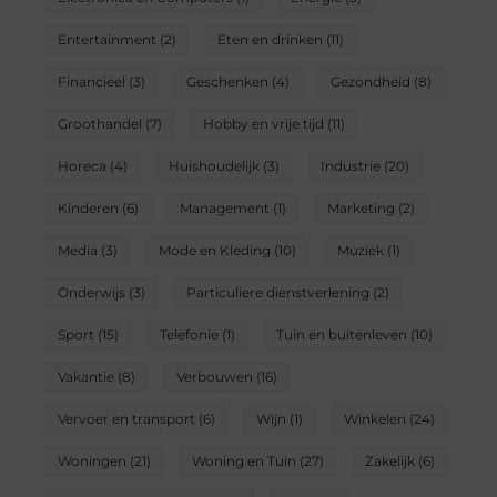
Entertainment
(2)
Eten en drinken
(11)
Financieel
(3)
Geschenken
(4)
Gezondheid
(8)
Groothandel
(7)
Hobby en vrije tijd
(11)
Horeca
(4)
Huishoudelijk
(3)
Industrie
(20)
Kinderen
(6)
Management
(1)
Marketing
(2)
Media
(3)
Mode en Kleding
(10)
Muziek
(1)
Onderwijs
(3)
Particuliere dienstverlening
(2)
Sport
(15)
Telefonie
(1)
Tuin en buitenleven
(10)
Vakantie
(8)
Verbouwen
(16)
Vervoer en transport
(6)
Wijn
(1)
Winkelen
(24)
Woningen
(21)
Woning en Tuin
(27)
Zakelijk
(6)