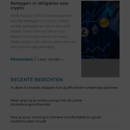
Beleggen in obligaties voor
crypto
Sinds het jaar 2010 is de populariteit
van het beleggen in crypto steeds
verder gestegen en zijn er dus ook
steeds meer mensen die ervoor
kiezen om cryptovaluta te kopen.
Deze valuta’s zijn niet te gebruiken als
een primair betaalmiddel,
Financieel
// Lees verder »
RECENTE BERICHTEN
In deze 5 simpele stappen kan jij efficiënter onderwijs plannen
Meer grip op je verbouwing met de juiste
stukadoorgroothandel
Hoe je jouw woning in Almere comfortabel en goed
onderhouden houdt