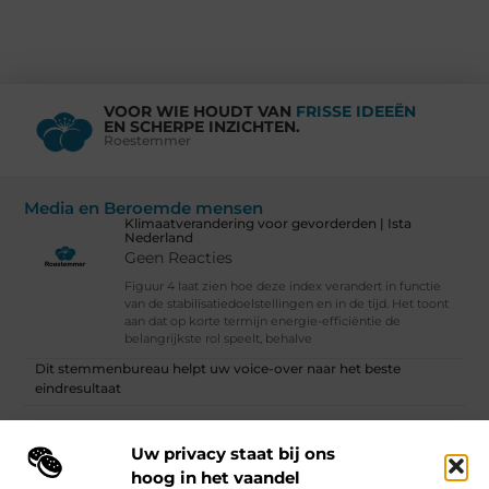
VOOR WIE HOUDT VAN
FRISSE IDEEËN
EN SCHERPE INZICHTEN.
Roestemmer
Media en Beroemde mensen
Klimaatverandering voor gevorderden | Ista
Nederland
Geen Reacties
Figuur 4 laat zien hoe deze index verandert in functie
van de stabilisatiedoelstellingen en in de tijd. Het toont
aan dat op korte termijn energie-efficiëntie de
belangrijkste rol speelt, behalve
Dit stemmenbureau helpt uw voice-over naar het beste
eindresultaat
Wat is social media?
Uw privacy staat bij ons
Vind Ons Hier :
hoog in het vaandel