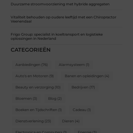
Duurzame stroomvoorziening met hybride aggregaten
Vitaliteit behouden op oudere leeftijd met een Chiropractor
Veenendaal
Frigo Group: specialist in koeltransport en logistieke
oplossingen in Nederland
CATEGORIEËN
Aanbiedingen
(76)
Alarmsysteem
(1)
Auto's en Motoren
(9)
Banen en opleidingen
(4)
Beauty en verzorging
(10)
Bedrijven
(17)
Bloemen
(3)
Blog
(2)
Boeken en Tijdschriften
(1)
Cadeau
(1)
Dienstverlening
(23)
Dieren
(4)
Electronica en Computers
(1)
Energie
(3)