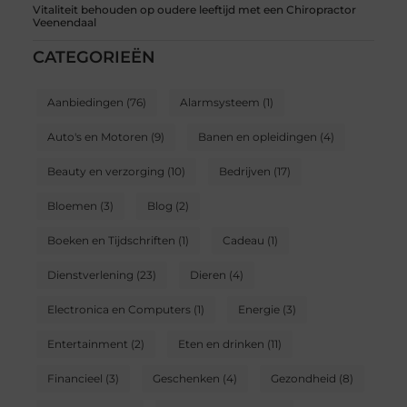
Vitaliteit behouden op oudere leeftijd met een Chiropractor
Veenendaal
CATEGORIEËN
Aanbiedingen
(76)
Alarmsysteem
(1)
Auto's en Motoren
(9)
Banen en opleidingen
(4)
Beauty en verzorging
(10)
Bedrijven
(17)
Bloemen
(3)
Blog
(2)
Boeken en Tijdschriften
(1)
Cadeau
(1)
Dienstverlening
(23)
Dieren
(4)
Electronica en Computers
(1)
Energie
(3)
Entertainment
(2)
Eten en drinken
(11)
Financieel
(3)
Geschenken
(4)
Gezondheid
(8)