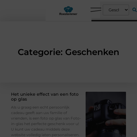
Categorie: Geschenken
Het unieke effect van een foto
op glas
Als u graag een echt persoonlijk
cadeau geeft aan uw familie of
vrienden, is een foto op glas van Foto-
in-glas het perfecte geschenk voor u!
U kunt uw cadeau middels deze
website volledig laten personaliseren.