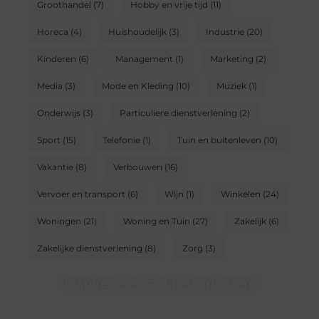
Groothandel
(7)
Hobby en vrije tijd
(11)
Horeca
(4)
Huishoudelijk
(3)
Industrie
(20)
Kinderen
(6)
Management
(1)
Marketing
(2)
Media
(3)
Mode en Kleding
(10)
Muziek
(1)
Onderwijs
(3)
Particuliere dienstverlening
(2)
Sport
(15)
Telefonie
(1)
Tuin en buitenleven
(10)
Vakantie
(8)
Verbouwen
(16)
Vervoer en transport
(6)
Wijn
(1)
Winkelen
(24)
Woningen
(21)
Woning en Tuin
(27)
Zakelijk
(6)
Zakelijke dienstverlening
(8)
Zorg
(3)
Inspireer en laat je inspireren!
Heb jij iets te vertellen? Ons blogplatform is dé plek om