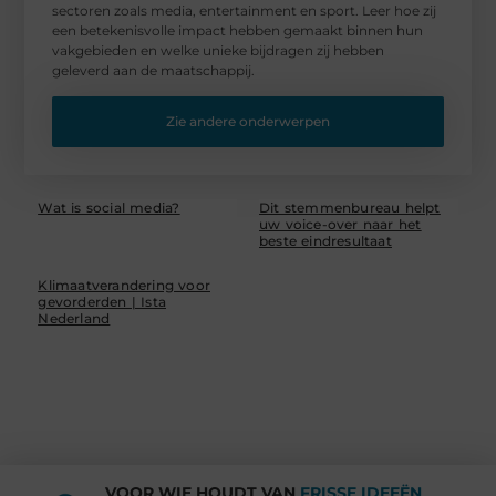
sectoren zoals media, entertainment en sport. Leer hoe zij
een betekenisvolle impact hebben gemaakt binnen hun
vakgebieden en welke unieke bijdragen zij hebben
geleverd aan de maatschappij.
Zie andere onderwerpen
Wat is social media?
Dit stemmenbureau helpt
uw voice-over naar het
beste eindresultaat
Klimaatverandering voor
gevorderden | Ista
Nederland
VOOR WIE HOUDT VAN
FRISSE IDEEËN