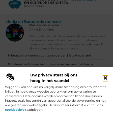
EN SCHERPE INZICHTEN.
Roestemmer
Media en Beroemde mensen
Wat is social media?
Geen Reacties
Wat is social media? Social media zijn websites en apps
waar mensen met elkaar kunnen communiceren,
informatie kunnen delen en zich kunnen verbinden. Er
zijn veel verschillende soorten social
Klimaatverandering voor gevorderden | Ista Nederland
Dit stemmenbureau helpt uw voice-over naar het beste
eindresultaat
Uw privacy staat bij ons
Vind Ons Hier :
hoog in het vaandel
Wij gebruiken cookies en vergelijkbare technologieën om inzicht te
krijgen in hoe u onze website gebruikt en om uw ervaring te
verbeteren. Deze cookies worden voor verschillende doeleinden
ingezet, zoals het tonen van gepersonaliseerde advertenties en het
Beroemdheden
Uit de Media
Partners
Over ons
Ons team
analyseren van websitegebruik. Voor meer informatie kunt u ons
Contact
Artikel publiceren
Website index
Cookiebeleid (EU)
cookiebeleid
raadplegen.