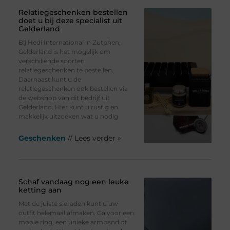
Relatiegeschenken bestellen
doet u bij deze specialist uit
Gelderland
Bij Hedi International in Zutphen,
Gelderland is het mogelijk om
verschillende soorten
relatiegeschenken te bestellen.
Daarnaast kunt u de
relatiegeschenken ook bestellen via
de webshop van dit bedrijf uit
Gelderland. Hier kunt u rustig en
makkelijk uitzoeken wat u nodig
Geschenken
// Lees verder »
Schaf vandaag nog een leuke
ketting aan
Met de juiste sieraden kunt u uw
outfit helemaal afmaken. Ga voor een
mooie ring, een unieke armband of