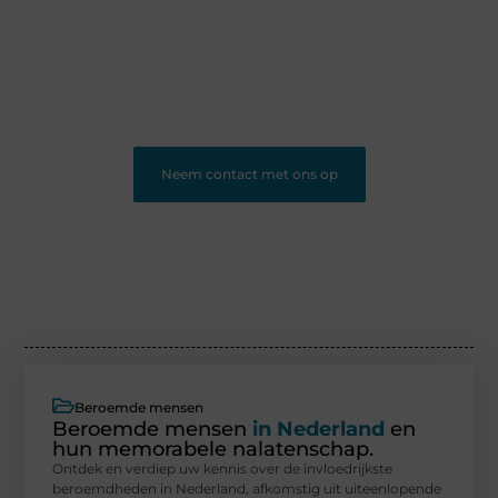
jouw ideeën, ervaringen en kennis te delen met een
groot publiek. Word lid en begin vandaag nog met
bloggen.
❝
Ons platform geeft jou de ruimte om te bloggen en
nieuwe lezers te bereiken.
❞
Neem contact met ons op
Beroemde mensen
Beroemde mensen
in Nederland
en
hun memorabele nalatenschap.
Ontdek en verdiep uw kennis over de invloedrijkste
beroemdheden in Nederland, afkomstig uit uiteenlopende