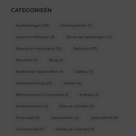
CATEGORIEËN
Aanbiedingen
(76)
Alarmsysteem
(1)
Auto's en Motoren
(9)
Banen en opleidingen
(4)
Beauty en verzorging
(10)
Bedrijven
(17)
Bloemen
(3)
Blog
(2)
Boeken en Tijdschriften
(1)
Cadeau
(1)
Dienstverlening
(23)
Dieren
(4)
Electronica en Computers
(1)
Energie
(3)
Entertainment
(2)
Eten en drinken
(11)
Financieel
(3)
Geschenken
(4)
Gezondheid
(8)
Groothandel
(7)
Hobby en vrije tijd
(11)