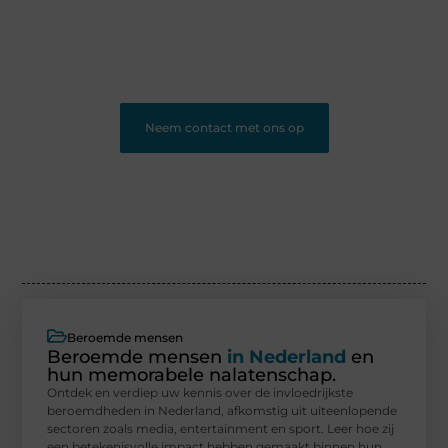
bloggen.
❝
Ons platform geeft jou de ruimte om te bloggen en
nieuwe lezers te bereiken.
❞
Neem contact met ons op
Beroemde mensen
Beroemde mensen
in Nederland
en
hun memorabele nalatenschap.
Ontdek en verdiep uw kennis over de invloedrijkste
beroemdheden in Nederland, afkomstig uit uiteenlopende
sectoren zoals media, entertainment en sport. Leer hoe zij
een betekenisvolle impact hebben gemaakt binnen hun