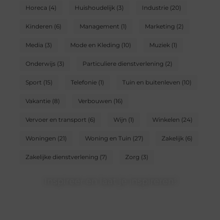
Horeca
(4)
Huishoudelijk
(3)
Industrie
(20)
Kinderen
(6)
Management
(1)
Marketing
(2)
Media
(3)
Mode en Kleding
(10)
Muziek
(1)
Onderwijs
(3)
Particuliere dienstverlening
(2)
Sport
(15)
Telefonie
(1)
Tuin en buitenleven
(10)
Vakantie
(8)
Verbouwen
(16)
Vervoer en transport
(6)
Wijn
(1)
Winkelen
(24)
Woningen
(21)
Woning en Tuin
(27)
Zakelijk
(6)
Zakelijke dienstverlening
(7)
Zorg
(3)
Inspireer en laat je inspireren!
Heb jij iets te vertellen? Ons blogplatform is dé plek om
jouw ideeën, ervaringen en kennis te delen met een
groot publiek. Word lid en begin vandaag nog met