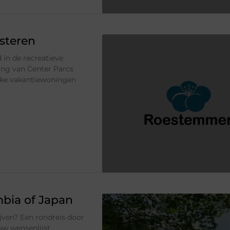
esteren
 in de recreatieve
ing van Center Parcs
euke vakantiewoningen
bia of Japan
lijven? Een rondreis door
uw wensenlijst