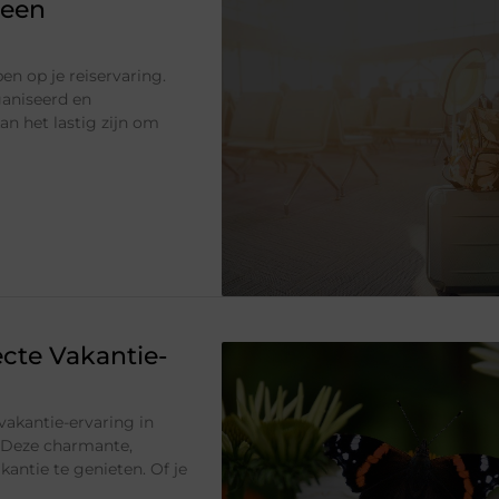
 een
en op je reiservaring.
ganiseerd en
an het lastig zijn om
cte Vakantie-
vakantie-ervaring in
 Deze charmante,
antie te genieten. Of je