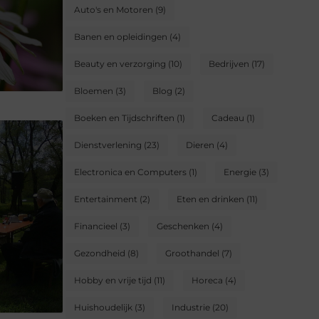
Auto's en Motoren
(9)
Banen en opleidingen
(4)
Beauty en verzorging
(10)
Bedrijven
(17)
Bloemen
(3)
Blog
(2)
Boeken en Tijdschriften
(1)
Cadeau
(1)
Dienstverlening
(23)
Dieren
(4)
Electronica en Computers
(1)
Energie
(3)
Entertainment
(2)
Eten en drinken
(11)
Financieel
(3)
Geschenken
(4)
Gezondheid
(8)
Groothandel
(7)
Hobby en vrije tijd
(11)
Horeca
(4)
Huishoudelijk
(3)
Industrie
(20)