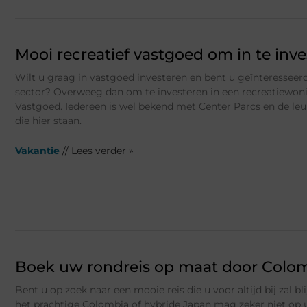
Mooi recreatief vastgoed om in te inv
Wilt u graag in vastgoed investeren en bent u geïnteresseerd
sector? Overweeg dan om te investeren in een recreatiewon
Vastgoed. Iedereen is wel bekend met Center Parcs en de l
die hier staan.
Vakantie
// Lees verder »
Boek uw rondreis op maat door Colom
Bent u op zoek naar een mooie reis die u voor altijd bij zal b
het prachtige Colombia of hybride Japan mag zeker niet op 