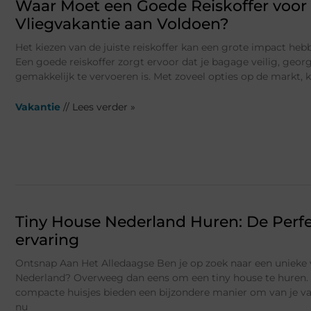
Waar Moet een Goede Reiskoffer voor
Vliegvakantie aan Voldoen?
Het kiezen van de juiste reiskoffer kan een grote impact hebb
Een goede reiskoffer zorgt ervoor dat je bagage veilig, geor
gemakkelijk te vervoeren is. Met zoveel opties op de markt, k
Vakantie
// Lees verder »
Tiny House Nederland Huren: De Perfe
ervaring
Ontsnap Aan Het Alledaagse Ben je op zoek naar een unieke 
Nederland? Overweeg dan eens om een tiny house te huren.
compacte huisjes bieden een bijzondere manier om van je vak
nu