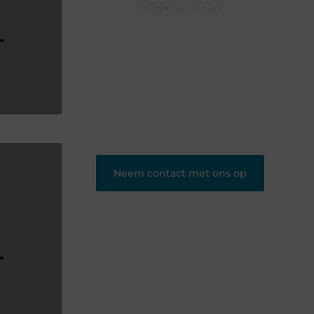
inspireren!
Heb jij iets te vertellen? Ons blogplatform is
dé plek om jouw ideeën, ervaringen en
kennis te delen met een groot publiek.
Word lid en begin vandaag nog met
bloggen.
❝
Ons platform geeft jou de ruimte om te
bloggen en nieuwe lezers te bereiken.
❞
Neem contact met ons op