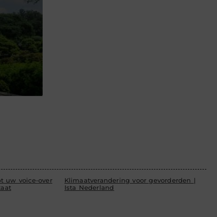
t uw voice-over
Klimaatverandering voor gevorderden |
taat
Ista Nederland