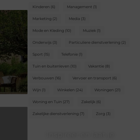
Kinderen
(6)
Management
(1)
Marketing
(2)
Media
(3)
Mode en Kleding
(10)
Muziek
(1)
Onderwijs
(3)
Particuliere dienstverlening
(2)
Sport
(15)
Telefonie
(1)
Tuin en buitenleven
(10)
Vakantie
(8)
Verbouwen
(16)
Vervoer en transport
(6)
Wijn
(1)
Winkelen
(24)
Woningen
(21)
Woning en Tuin
(27)
Zakelijk
(6)
Zakelijke dienstverlening
(7)
Zorg
(3)
Inspireer en laat je