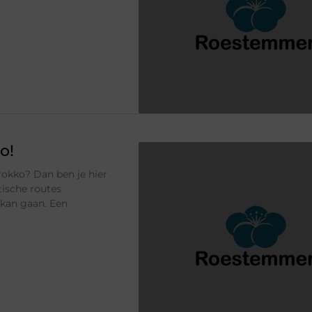
o!
rokko? Dan ben je hier
stische routes
 kan gaan. Een