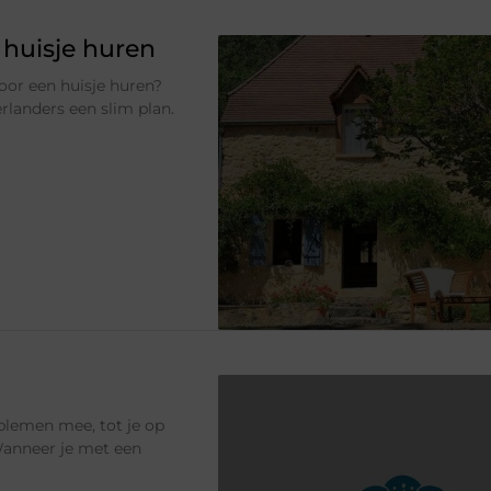
 huisje huren
voor een huisje huren?
erlanders een slim plan.
blemen mee, tot je op
 Wanneer je met een