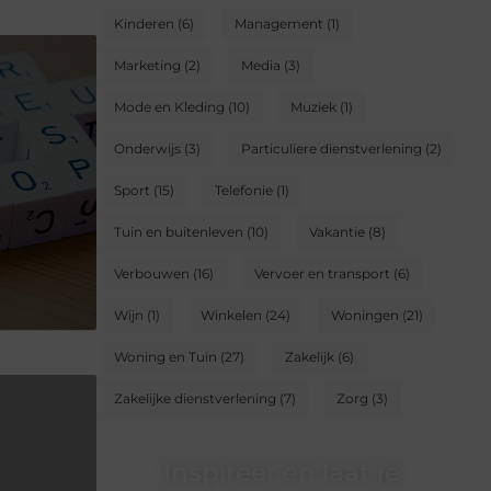
Kinderen
(6)
Management
(1)
Marketing
(2)
Media
(3)
Mode en Kleding
(10)
Muziek
(1)
Onderwijs
(3)
Particuliere dienstverlening
(2)
Sport
(15)
Telefonie
(1)
Tuin en buitenleven
(10)
Vakantie
(8)
Verbouwen
(16)
Vervoer en transport
(6)
Wijn
(1)
Winkelen
(24)
Woningen
(21)
Woning en Tuin
(27)
Zakelijk
(6)
Zakelijke dienstverlening
(7)
Zorg
(3)
Inspireer en laat je