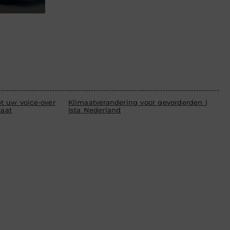
t uw voice-over
Klimaatverandering voor gevorderden |
taat
Ista Nederland