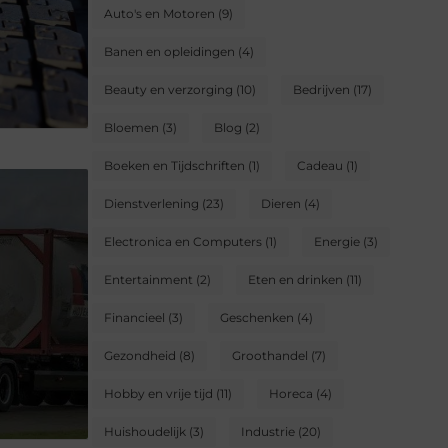
Auto's en Motoren
(9)
Banen en opleidingen
(4)
Beauty en verzorging
(10)
Bedrijven
(17)
Bloemen
(3)
Blog
(2)
Boeken en Tijdschriften
(1)
Cadeau
(1)
Dienstverlening
(23)
Dieren
(4)
Electronica en Computers
(1)
Energie
(3)
Entertainment
(2)
Eten en drinken
(11)
Financieel
(3)
Geschenken
(4)
Gezondheid
(8)
Groothandel
(7)
Hobby en vrije tijd
(11)
Horeca
(4)
Huishoudelijk
(3)
Industrie
(20)