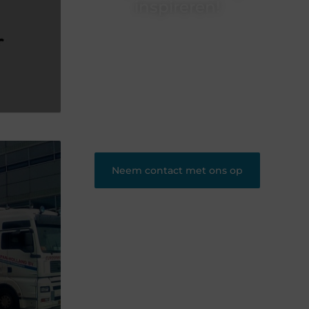
inspireren!
Heb jij iets te vertellen? Ons blogplatform is
dé plek om jouw ideeën, ervaringen en
kennis te delen met een groot publiek.
Word lid en begin vandaag nog met
bloggen.
❝
Ons platform geeft jou de ruimte om te
bloggen en nieuwe lezers te bereiken.
❞
Neem contact met ons op