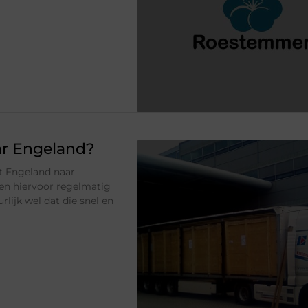
ar Engeland?
it Engeland naar
en hiervoor regelmatig
lijk wel dat die snel en