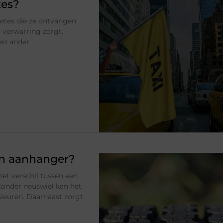
tes?
etes die ze ontvangen
r verwarring zorgt.
een ander
ijn aanhanger?
et verschil tussen een
 Zonder neuswiel kan het
 sleuren. Daarnaast zorgt