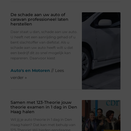
De schade aan uw auto of
caravan professioneel laten
herstellen
Daar staat u dan, schade aan uw auto.
U heeft net een aanrijding gehad of u
bent slachtoffer van diefstal. Als u
schade aan uw auto heeft wilt u dat
een bedrijf dit zo snel mogelijk kan
repareren. Daarvoor kiest
Auto's en Motoren
// Lees
verder »
Samen met 123-Theorie jouw
theorie examen in 1 dag in Den
Haag halen
Wil jij je auto theorie in 1 dag in Den
Haag halen? Dat kan met behulp van
123-Theorie! Wij bieden eendaagse