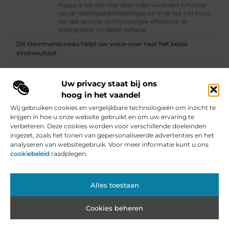
Figuur 4 laat zien hoe deze index verandert in functie
van de stabilisatiedoelstellingen en in de tijd. Het toont
aan dat op korte termijn energie-efficiëntie de
belangrijkste rol speelt, behalve
Dit stemmenbureau helpt uw voice-over naar het beste
eindresultaat
Klimaatverandering voor gevorderden | Ista Nederland
Uw privacy staat bij ons
Vind Ons Hier :
hoog in het vaandel
Wij gebruiken cookies en vergelijkbare technologieën om inzicht te
krijgen in hoe u onze website gebruikt en om uw ervaring te
verbeteren. Deze cookies worden voor verschillende doeleinden
ingezet, zoals het tonen van gepersonaliseerde advertenties en het
Beroemdheden
Uit de Media
Partners
Over ons
Ons team
analyseren van websitegebruik. Voor meer informatie kunt u ons
Contact
Artikel publiceren
Website index
Cookiebeleid (EU)
cookiebeleid
raadplegen.
Nederlandse Linkbuilding: De Kracht voor Jouw Website in Nederland
Geld Verdienen met je Website: Van Hobby naar Inkomensbron
Alles toestaan
Cookies beheren
www.roestemmer.nl.
All Rights Reserved © 2025