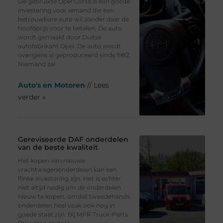
De gebruikte Opel Corsa is een goede
investering voor iemand die een
betrouwbare auto wil zonder daar de
hoofdprijs voor te betalen. De auto
wordt gemaakt door Duitse
autofabrikant Opel. De auto wordt
overigens al geproduceerd sinds 1982.
Niemand zal
Auto's en Motoren
// Lees
verder »
Gereviseerde DAF onderdelen
van de beste kwaliteit
Het kopen van nieuwe
vrachtwagenonderdelen kan een
flinke investering zijn. Het is echter
niet altijd nodig om de onderdelen
nieuw te kopen, omdat tweedehands
onderdelen heel vaak ook nog in
goede staat zijn. Bij MPR Truck-Parts