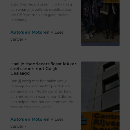
auto theoriecursussen in Den Haag
aan waarbij je zelfs op dezelfde dag
het CBR examen kan gaan maken.
Urenlang
Auto's en Motoren
// Lees
verder »
Haal je theoriecertificaat lekker
snel samen met Gelijk
Geslaagd
Ben jij bezig met het halen van je
rijbewijs en woonachtig in of in de
omgeving van Rotterdam? En ben jij
aan het zoeken naar iemand die jou
kan helpen met het aanleren van de
theorie? Want zie je het
Auto's en Motoren
// Lees
verder »