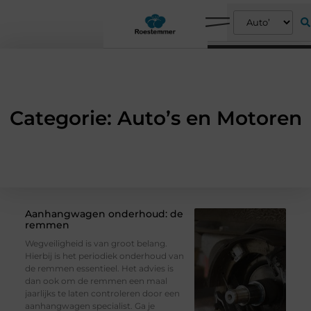
Categorie: Auto’s en Motoren
Aanhangwagen onderhoud: de
remmen
Wegveiligheid is van groot belang.
Hierbij is het periodiek onderhoud van
de remmen essentieel. Het advies is
dan ook om de remmen een maal
jaarlijks te laten controleren door een
aanhangwagen specialist. Ga je