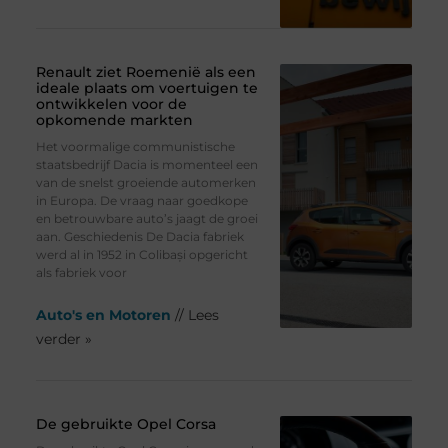
Renault ziet Roemenië als een
ideale plaats om voertuigen te
ontwikkelen voor de
opkomende markten
Het voormalige communistische
staatsbedrijf Dacia is momenteel een
van de snelst groeiende automerken
in Europa. De vraag naar goedkope
en betrouwbare auto’s jaagt de groei
aan. Geschiedenis De Dacia fabriek
werd al in 1952 in Colibași opgericht
als fabriek voor
Auto's en Motoren
// Lees
verder »
De gebruikte Opel Corsa