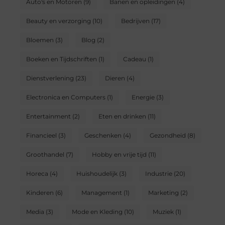
Auto's en Motoren
(9)
Banen en opleidingen
(4)
Beauty en verzorging
(10)
Bedrijven
(17)
Bloemen
(3)
Blog
(2)
Boeken en Tijdschriften
(1)
Cadeau
(1)
Dienstverlening
(23)
Dieren
(4)
Electronica en Computers
(1)
Energie
(3)
Entertainment
(2)
Eten en drinken
(11)
Financieel
(3)
Geschenken
(4)
Gezondheid
(8)
Groothandel
(7)
Hobby en vrije tijd
(11)
Horeca
(4)
Huishoudelijk
(3)
Industrie
(20)
Kinderen
(6)
Management
(1)
Marketing
(2)
Media
(3)
Mode en Kleding
(10)
Muziek
(1)