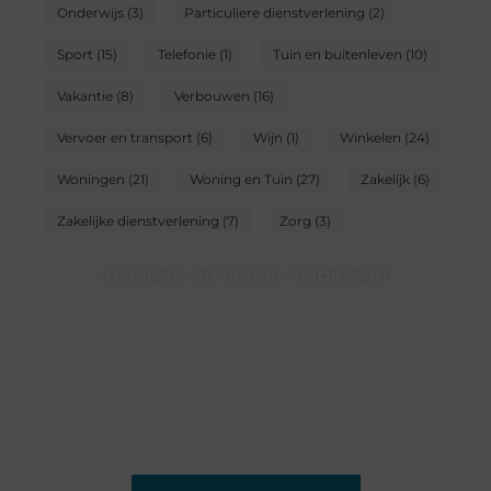
Onderwijs
(3)
Particuliere dienstverlening
(2)
Sport
(15)
Telefonie
(1)
Tuin en buitenleven
(10)
Vakantie
(8)
Verbouwen
(16)
Vervoer en transport
(6)
Wijn
(1)
Winkelen
(24)
Woningen
(21)
Woning en Tuin
(27)
Zakelijk
(6)
Zakelijke dienstverlening
(7)
Zorg
(3)
Inspireer en laat je inspireren!
Heb jij iets te vertellen? Ons blogplatform is dé plek om
jouw ideeën, ervaringen en kennis te delen met een
groot publiek. Word lid en begin vandaag nog met
bloggen.
❝
Ons platform geeft jou de ruimte om te bloggen en
nieuwe lezers te bereiken.
❞