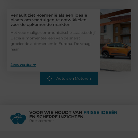
Renault ziet Roemenië als een ideale
plaats om voertuigen te ontwikkelen
voor de opkomende markten
Het voormalige communistische staatsbedrijf
Dacia is momenteel een van de snelst
groeiende automerken in Europa. De vraag
naar
Lees verder ➜
Auto's en Motoren
VOOR WIE HOUDT VAN
FRISSE IDEEËN
EN SCHERPE INZICHTEN.
Roestemmer