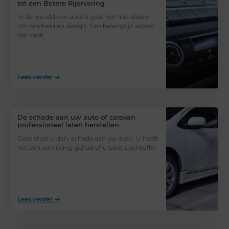
tot een Betere Rijervaring
In de wereld van auto’s gaat het niet alleen
om snelheid en design. Een belangrijk aspect
dat vaak
Lees verder ➜
De schade aan uw auto of caravan
professioneel laten herstellen
Daar staat u dan, schade aan uw auto. U heeft
net een aanrijding gehad of u bent slachtoffer
Lees verder ➜