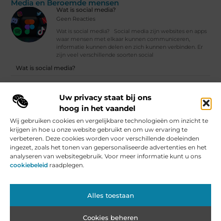
Media en Beroemde mensen
Wat is social media?
Geen Reacties
Wat is social media? Social media zijn websites en apps
waar mensen met elkaar kunnen communiceren,
informatie kunnen delen en zich kunnen verbinden. Er
zijn veel verschillende soorten social
Wat is social media?
Klimaatverandering voor gevorderden | Ista Nederland
Uw privacy staat bij ons
Vind Ons Hier :
hoog in het vaandel
Wij gebruiken cookies en vergelijkbare technologieën om inzicht te
krijgen in hoe u onze website gebruikt en om uw ervaring te
verbeteren. Deze cookies worden voor verschillende doeleinden
ingezet, zoals het tonen van gepersonaliseerde advertenties en het
Beroemdheden
Uit de Media
Partners
Over ons
Ons team
analyseren van websitegebruik. Voor meer informatie kunt u ons
Contact
Artikel publiceren
Website index
Cookiebeleid (EU)
cookiebeleid
raadplegen.
Nederlandse Linkbuilding: De Kracht voor Jouw Website in Nederland
Geld Verdienen met je Website: Van Hobby naar Inkomensbron
Alles toestaan
Cookies beheren