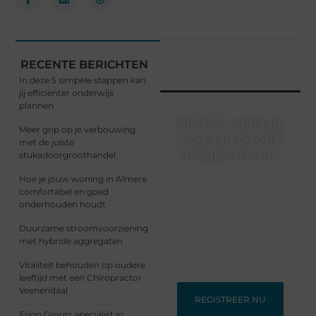
RECENTE BERICHTEN
In deze 5 simpele stappen kan
jij efficiënter onderwijs
plannen
Sluit je vandaag
Meer grip op je verbouwing
nog aan bij ons
met de juiste
blogplatform!
stukadoorgroothandel
Ontdek en deel
Hoe je jouw woning in Almere
inspirerende content op
comfortabel en goed
ons bloggingplatform.
onderhouden houdt
Voor schrijvers die hun
Duurzame stroomvoorziening
verhalen willen delen en
met hybride aggregaten
lezers die nieuwe
perspectieven zoeken.
Vitaliteit behouden op oudere
leeftijd met een Chiropractor
Veenendaal
REGISTREER NU
Frigo Group: specialist in