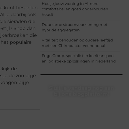
Hoe je jouw woning in Almere
e kunt bestellen.
comfortabel en goed onderhouden
il je daarbij ook
houdt
oie sieraden die
Duurzame stroomvoorziening met
-stijl? Shop dan
hybride aggregaten
ijkerbroeken die
Vitaliteit behouden op oudere leeftijd
n het populaire
met een Chiropractor Veenendaal
Frigo Group: specialist in koeltransport
en logistieke oplossingen in Nederland
kijk de
je de zon bij je
kdagen bij je
Sluit je vandaag nog aan
bij ons blogplatform!
Ontdek en deel inspirerende content
op ons bloggingplatform. Voor
schrijvers die hun verhalen willen
delen en lezers die nieuwe
perspectieven zoeken.