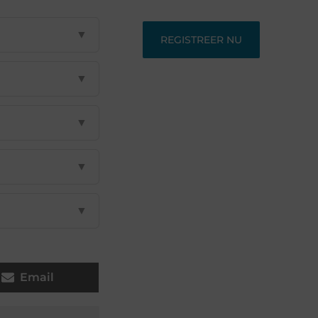
▼
REGISTREER NU
▼
▼
▼
▼
Email