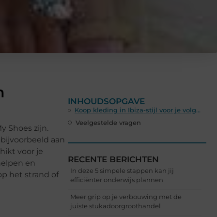
n
INHOUDSOPGAVE
Koop kleding in Ibiza-stijl voor je volgende zonvakantie
Veelgestelde vragen
y Shoes zijn.
bijvoorbeeld aan
ikt voor je
RECENTE BERICHTEN
chelpen en
In deze 5 simpele stappen kan jij
p het strand of
efficiënter onderwijs plannen
Meer grip op je verbouwing met de
juiste stukadoorgroothandel