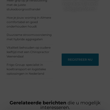
Meer grip op je verbouwing
nog aan bij ons
met de juiste
blogplatform!
stukadoorgroothandel
Ontdek en deel
Hoe je jouw woning in Almere
inspirerende content op
comfortabel en goed
ons bloggingplatform.
onderhouden houdt
Voor schrijvers die hun
Duurzame stroomvoorziening
verhalen willen delen en
met hybride aggregaten
lezers die nieuwe
perspectieven zoeken.
Vitaliteit behouden op oudere
leeftijd met een Chiropractor
Veenendaal
REGISTREER NU
Frigo Group: specialist in
koeltransport en logistieke
oplossingen in Nederland
Gerelateerde berichten
die u mogelijk
interesseren.