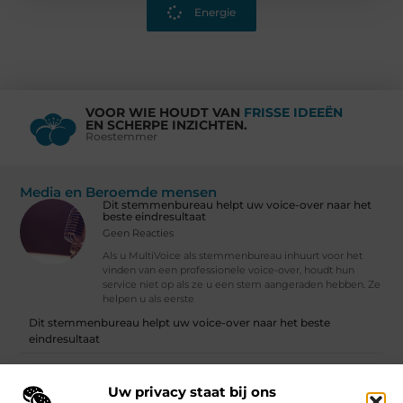
Energie
VOOR WIE HOUDT VAN
FRISSE IDEEËN
EN SCHERPE INZICHTEN.
Roestemmer
Media en Beroemde mensen
Dit stemmenbureau helpt uw voice-over naar het
beste eindresultaat
Geen Reacties
Als u MultiVoice als stemmenbureau inhuurt voor het
vinden van een professionele voice-over, houdt hun
service niet op als ze u een stem aangeraden hebben. Ze
helpen u als eerste
Dit stemmenbureau helpt uw voice-over naar het beste
eindresultaat
Klimaatverandering voor gevorderden | Ista Nederland
Uw privacy staat bij ons