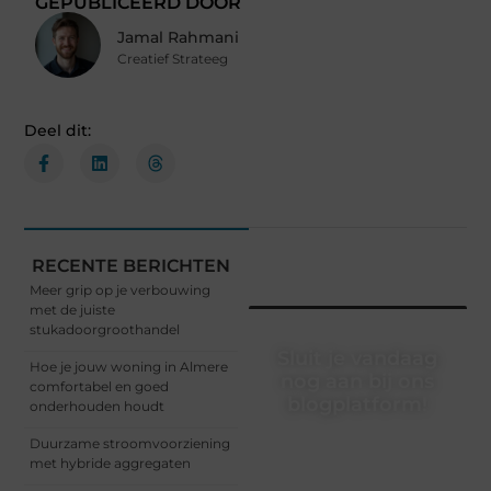
GEPUBLICEERD DOOR
Jamal Rahmani
Creatief Strateeg
Deel dit:
RECENTE BERICHTEN
Meer grip op je verbouwing
met de juiste
stukadoorgroothandel
Sluit je vandaag
Hoe je jouw woning in Almere
nog aan bij ons
comfortabel en goed
blogplatform!
onderhouden houdt
Ontdek en deel
Duurzame stroomvoorziening
inspirerende content op
met hybride aggregaten
ons bloggingplatform.