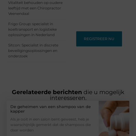
Vitaliteit behouden op oudere
Voor schrijvers die hun
leeftijd met een Chiropractor
verhalen willen delen en
Veenendaal
lezers die nieuwe
perspectieven zoeken.
Frigo Group: specialist in
koeltransport en logistieke
oplossingen in Nederland
REGISTREER NU
Sitcon: Specialist in discrete
beveiligingsoplossingen en
onderzoek
Gerelateerde berichten
die u mogelijk
interesseren.
De geheimen van een shampoo van de
kapper
Als je ooit in een salon bent geweest, heb je
waarschijnlijk gemerkt dat de shampoos die
daar worden