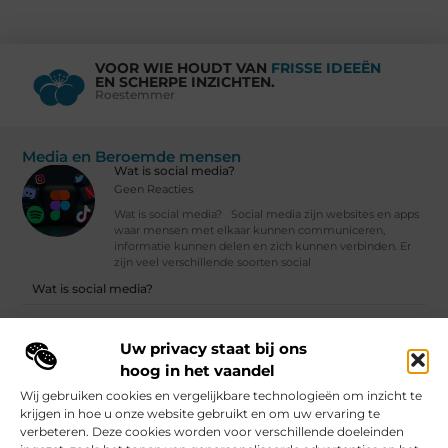
VOOR WIE HOUDT VAN
FRISSE IDEEËN
EN SCHERPE INZICHTEN.
Roestemmer
Media en Beroemde mensen
Wat is social media?
Geen Reacties
Wat is social media? Social media zijn websites en apps
waar mensen met elkaar kunnen communiceren,
informatie kunnen delen en zich kunnen verbinden. Er
zijn veel verschillende soorten social
Wat is social media?
Klimaatverandering voor gevorderden | Ista Nederland
Uw privacy staat bij ons
Vind Ons Hier :
hoog in het vaandel
Wij gebruiken cookies en vergelijkbare technologieën om inzicht te
krijgen in hoe u onze website gebruikt en om uw ervaring te
verbeteren. Deze cookies worden voor verschillende doeleinden