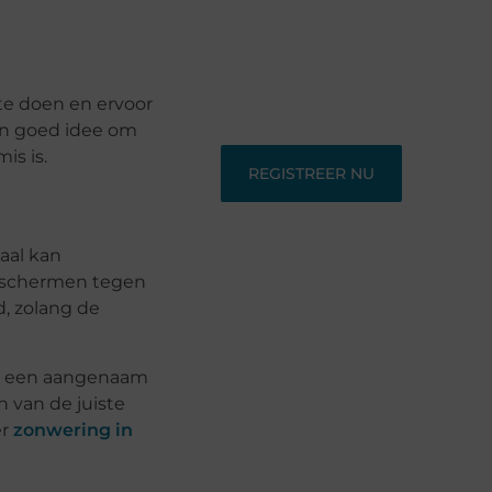
Ontdek en deel inspirerende content
op ons bloggingplatform. Voor
schrijvers die hun verhalen willen
delen en lezers die nieuwe
perspectieven zoeken.
 te doen en ervoor
en goed idee om
is is.
REGISTREER NU
aal kan
beschermen tegen
, zolang de
jd een aangenaam
n van de juiste
er
zonwering in