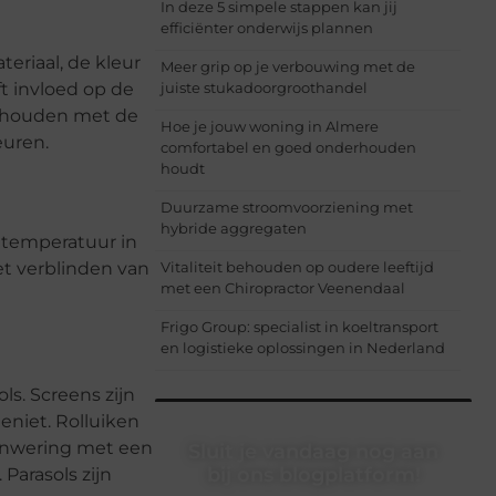
In deze 5 simpele stappen kan jij
efficiënter onderwijs plannen
eriaal, de kleur
Meer grip op je verbouwing met de
t invloed op de
juiste stukadoorgroothandel
g houden met de
Hoe je jouw woning in Almere
euren.
comfortabel en goed onderhouden
houdt
Duurzame stroomvoorziening met
hybride aggregaten
 temperatuur in
et verblinden van
Vitaliteit behouden op oudere leeftijd
met een Chiropractor Veenendaal
Frigo Group: specialist in koeltransport
en logistieke oplossingen in Nederland
ls. Screens zijn
geniet. Rolluiken
zonwering met een
Sluit je vandaag nog aan
bij ons blogplatform!
Parasols zijn