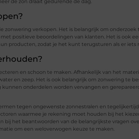
eer de zon draait gedurende de dag.
kopen?
s die zonwering verkopen. Het is belangrijk om onderzoek
met positieve beoordelingen van klanten. Het is ook e
un producten, zodat je het kunt terugsturen als er iets m
derhouden?
pecteren en schoon te maken. Afhankelijk van het materi
er en zeep. Het is ook belangrijk om zonwering te 
ig kunnen onderdelen worden vervangen en gerepareerd
chermen tegen ongewenste zonnestralen en tegelijkerti
e factoren waarmee je rekening moet houden bij het kieze
n bij het beantwoorden van de belangrijkste vragen ov
ormatie om een weloverwogen keuze te maken.