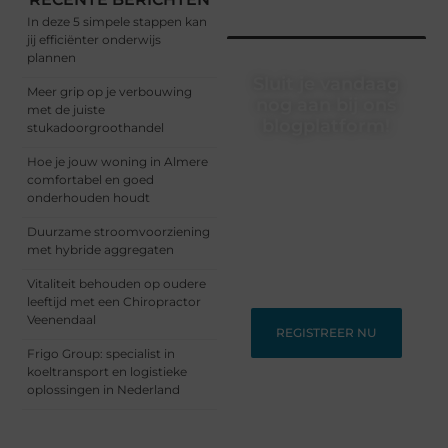
In deze 5 simpele stappen kan
jij efficiënter onderwijs
plannen
Sluit je vandaag
Meer grip op je verbouwing
nog aan bij ons
met de juiste
blogplatform!
stukadoorgroothandel
Ontdek en deel
Hoe je jouw woning in Almere
inspirerende content op
comfortabel en goed
ons bloggingplatform.
onderhouden houdt
Voor schrijvers die hun
Duurzame stroomvoorziening
verhalen willen delen en
met hybride aggregaten
lezers die nieuwe
perspectieven zoeken.
Vitaliteit behouden op oudere
leeftijd met een Chiropractor
Veenendaal
REGISTREER NU
Frigo Group: specialist in
koeltransport en logistieke
oplossingen in Nederland