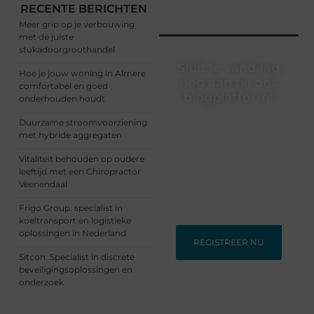
RECENTE BERICHTEN
Meer grip op je verbouwing
met de juiste
stukadoorgroothandel
Sluit je vandaag
Hoe je jouw woning in Almere
nog aan bij ons
comfortabel en goed
blogplatform!
onderhouden houdt
Ontdek en deel
Duurzame stroomvoorziening
inspirerende content op
met hybride aggregaten
ons bloggingplatform.
Vitaliteit behouden op oudere
Voor schrijvers die hun
leeftijd met een Chiropractor
verhalen willen delen en
Veenendaal
lezers die nieuwe
perspectieven zoeken.
Frigo Group: specialist in
koeltransport en logistieke
oplossingen in Nederland
REGISTREER NU
Sitcon: Specialist in discrete
beveiligingsoplossingen en
onderzoek