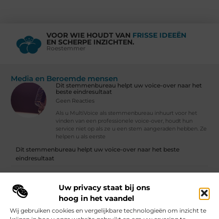
VOOR WIE HOUDT VAN
FRISSE IDEEËN
EN SCHERPE INZICHTEN.
Roestemmer
Media en Beroemde mensen
Dit stemmenbureau helpt uw voice-over naar het
beste eindresultaat
Geen Reacties
Als u MultiVoice als stemmenbureau inhuurt voor het
vinden van een professionele voice-over, houdt hun
service niet op als ze u een stem aangeraden hebben. Ze
helpen u als eerste
Dit stemmenbureau helpt uw voice-over naar het beste
eindresultaat
Wat is social media?
Uw privacy staat bij ons
Vind Ons Hier :
hoog in het vaandel
Wij gebruiken cookies en vergelijkbare technologieën om inzicht te