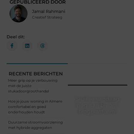
GEPUBLICEERD DOOR
Jamal Rahmani
Creatief Strateeg
Deel dit:
RECENTE BERICHTEN
Meer grip op je verbouwing
met de juiste
stukadoorgroothandel
Sluit je vandaag
Hoe je jouw woning in Almere
nog aan bij ons
comfortabel en goed
blogplatform!
onderhouden houdt
Ontdek en deel
Duurzame stroomvoorziening
inspirerende content op
met hybride aggregaten
ons bloggingplatform.