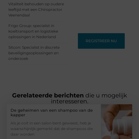
Vitaliteit behouden op oudere
Voor schrijvers die hun
leeftijd met een Chiropractor
verhalen willen delen en
Veenendaal
lezers die nieuwe
perspectieven zoeken.
Frigo Group: specialist in
koeltransport en logistieke
oplossingen in Nederland
REGISTREER NU
Sitcon: Specialist in discrete
beveiligingsoplossingen en
onderzoek
Gerelateerde berichten
die u mogelijk
interesseren.
De geheimen van een shampoo van de
kapper
Als je ooit in een salon bent geweest, heb je
waarschijnlijk gemerkt dat de shampoos die
daar worden