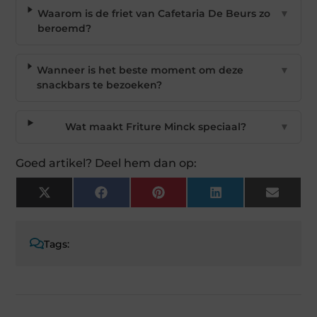
Waarom is de friet van Cafetaria De Beurs zo
▼
beroemd?
Wanneer is het beste moment om deze
▼
snackbars te bezoeken?
Wat maakt Friture Minck speciaal?
▼
Goed artikel? Deel hem dan op:
X
Facebook
Pinterest
LinkedIn
Email
(Twitter)
Tags: