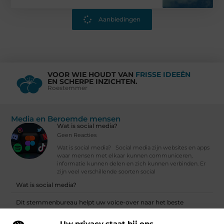
Aanbiedingen
VOOR WIE HOUDT VAN
FRISSE IDEEËN
EN SCHERPE INZICHTEN.
Roestemmer
Media en Beroemde mensen
Wat is social media?
Geen Reacties
Wat is social media? Social media zijn websites en apps
waar mensen met elkaar kunnen communiceren,
informatie kunnen delen en zich kunnen verbinden. Er
zijn veel verschillende soorten social
Wat is social media?
Dit stemmenbureau helpt uw voice-over naar het beste
eindresultaat
Uw privacy staat bij ons