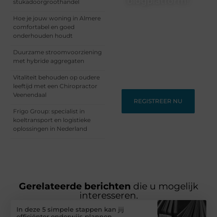
blogplatform!
stukadoorgroothandel
Ontdek en deel
Hoe je jouw woning in Almere
inspirerende content op
comfortabel en goed
ons bloggingplatform.
onderhouden houdt
Voor schrijvers die hun
Duurzame stroomvoorziening
verhalen willen delen en
met hybride aggregaten
lezers die nieuwe
perspectieven zoeken.
Vitaliteit behouden op oudere
leeftijd met een Chiropractor
Veenendaal
REGISTREER NU
Frigo Group: specialist in
koeltransport en logistieke
oplossingen in Nederland
Gerelateerde berichten
die u mogelijk
interesseren.
In deze 5 simpele stappen kan jij
efficiënter onderwijs plannen