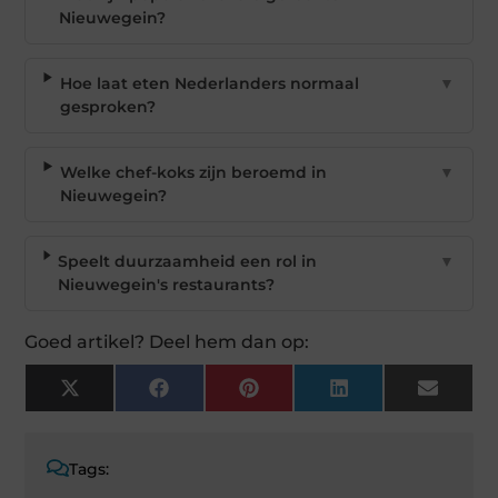
Nieuwegein?
Hoe laat eten Nederlanders normaal
▼
gesproken?
Welke chef-koks zijn beroemd in
▼
Nieuwegein?
Speelt duurzaamheid een rol in
▼
Nieuwegein's restaurants?
Goed artikel? Deel hem dan op:
X
Facebook
Pinterest
LinkedIn
Email
(Twitter)
Tags: