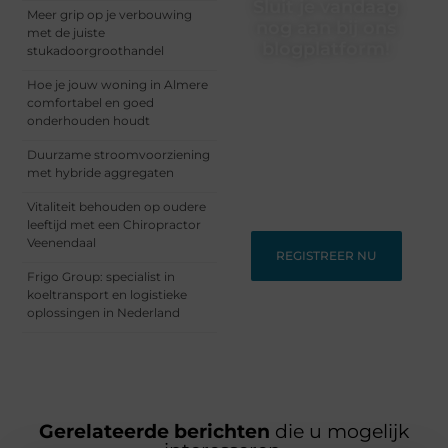
Sluit je vandaag
Meer grip op je verbouwing
nog aan bij ons
met de juiste
blogplatform!
stukadoorgroothandel
Ontdek en deel
Hoe je jouw woning in Almere
inspirerende content op
comfortabel en goed
ons bloggingplatform.
onderhouden houdt
Voor schrijvers die hun
Duurzame stroomvoorziening
verhalen willen delen en
met hybride aggregaten
lezers die nieuwe
perspectieven zoeken.
Vitaliteit behouden op oudere
leeftijd met een Chiropractor
Veenendaal
REGISTREER NU
Frigo Group: specialist in
koeltransport en logistieke
oplossingen in Nederland
Gerelateerde berichten
die u mogelijk