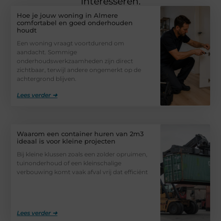
interesseren.
Hoe je jouw woning in Almere
comfortabel en goed onderhouden
houdt
Een woning vraagt voortdurend om
aandacht. Sommige
onderhoudswerkzaamheden zijn direct
zichtbaar, terwijl andere ongemerkt op de
achtergrond blijven.
Lees verder ➜
Waarom een container huren van 2m3
ideaal is voor kleine projecten
Bij kleine klussen zoals een zolder opruimen,
tuinonderhoud of een kleinschalige
verbouwing komt vaak afval vrij dat efficiënt
Lees verder ➜