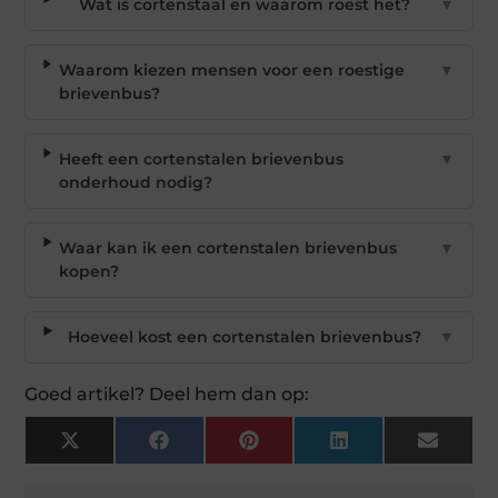
Wat is cortenstaal en waarom roest het?
▼
Waarom kiezen mensen voor een roestige
▼
brievenbus?
Heeft een cortenstalen brievenbus
▼
onderhoud nodig?
Waar kan ik een cortenstalen brievenbus
▼
kopen?
Hoeveel kost een cortenstalen brievenbus?
▼
Goed artikel? Deel hem dan op:
X
Facebook
Pinterest
LinkedIn
Email
(Twitter)