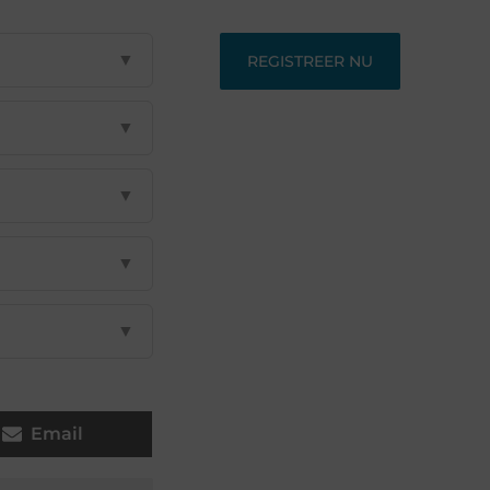
▼
REGISTREER NU
▼
▼
▼
▼
Email