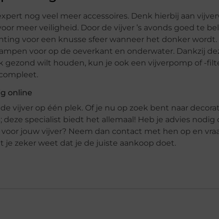
 expert nog veel meer accessoires. Denk hierbij aan vijver
k voor meer veiligheid. Door de vijver ’s avonds goed te b
rlichting voor een knusse sfeer wanneer het donker wordt
lampen voor op de oeverkant en onderwater. Dankzij de
ook gezond wilt houden, kun je ook een vijverpomp of -filt
 compleet.
ig online
e vijver op één plek. Of je nu op zoek bent naar decorat
; deze specialist biedt het allemaal! Heb je advies nodig
 voor jouw vijver? Neem dan contact met hen op en vra
 je zeker weet dat je de juiste aankoop doet.