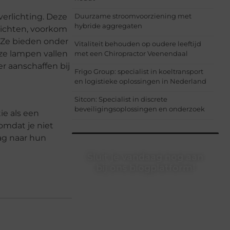
verlichting. Deze
Duurzame stroomvoorziening met
hybride aggregaten
elichten, voorkom
. Ze bieden onder
Vitaliteit behouden op oudere leeftijd
ze lampen vallen
met een Chiropractor Veenendaal
er aanschaffen bij
Frigo Group: specialist in koeltransport
en logistieke oplossingen in Nederland
Sitcon: Specialist in discrete
beveiligingsoplossingen en onderzoek
ie als een
 omdat je niet
ag naar hun
Sluit je vandaag nog aan
bij ons blogplatform!
Ontdek en deel inspirerende content
op ons bloggingplatform. Voor
schrijvers die hun verhalen willen
delen en lezers die nieuwe
perspectieven zoeken.