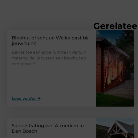
Gerelatee
Blokhut of schuur: Welke past bij
jouw tuin?
Ben je toe aan extra ruimte in de tuin,
maar twijfel je tussen een blokhut en
een schuur?
Lees verder ➜
Sierbestrating van A-merken in
Den Bosch