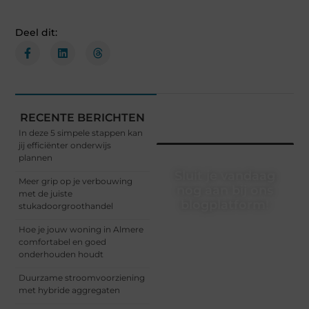
Deel dit:
RECENTE BERICHTEN
In deze 5 simpele stappen kan
jij efficiënter onderwijs
plannen
Sluit je vandaag
Meer grip op je verbouwing
nog aan bij ons
met de juiste
blogplatform!
stukadoorgroothandel
Ontdek en deel
Hoe je jouw woning in Almere
inspirerende content op
comfortabel en goed
ons bloggingplatform.
onderhouden houdt
Voor schrijvers die hun
Duurzame stroomvoorziening
verhalen willen delen en
met hybride aggregaten
lezers die nieuwe
perspectieven zoeken.