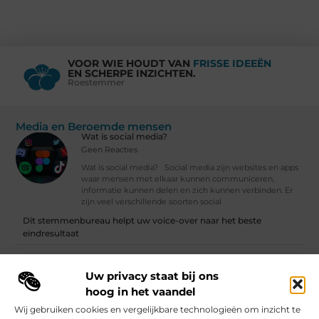
VOOR WIE HOUDT VAN
FRISSE IDEEËN
EN SCHERPE INZICHTEN.
Roestemmer
Media en Beroemde mensen
Wat is social media?
Geen Reacties
Wat is social media? Social media zijn websites en apps
waar mensen met elkaar kunnen communiceren,
informatie kunnen delen en zich kunnen verbinden. Er
zijn veel verschillende soorten social
Dit stemmenbureau helpt uw voice-over naar het beste
eindresultaat
Wat is social media?
Uw privacy staat bij ons
Vind Ons Hier :
hoog in het vaandel
Wij gebruiken cookies en vergelijkbare technologieën om inzicht te