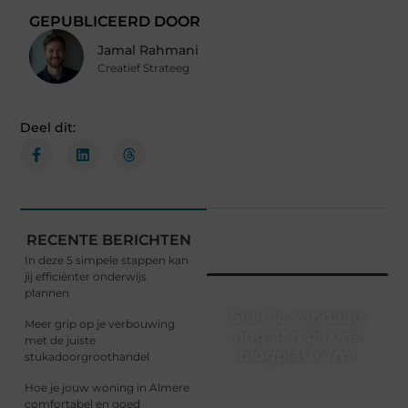
GEPUBLICEERD DOOR
Jamal Rahmani
Creatief Strateeg
Deel dit:
RECENTE BERICHTEN
In deze 5 simpele stappen kan
jij efficiënter onderwijs
plannen
Sluit je vandaag
Meer grip op je verbouwing
nog aan bij ons
met de juiste
blogplatform!
stukadoorgroothandel
Ontdek en deel
Hoe je jouw woning in Almere
inspirerende content op
comfortabel en goed