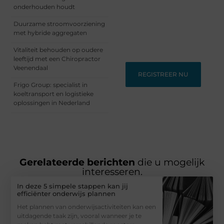
ons bloggingplatform.
onderhouden houdt
Voor schrijvers die hun
Duurzame stroomvoorziening
verhalen willen delen en
met hybride aggregaten
lezers die nieuwe
perspectieven zoeken.
Vitaliteit behouden op oudere
leeftijd met een Chiropractor
Veenendaal
REGISTREER NU
Frigo Group: specialist in
koeltransport en logistieke
oplossingen in Nederland
Gerelateerde berichten
die u mogelijk
interesseren.
In deze 5 simpele stappen kan jij
efficiënter onderwijs plannen
Het plannen van onderwijsactiviteiten kan een
uitdagende taak zijn, vooral wanneer je te