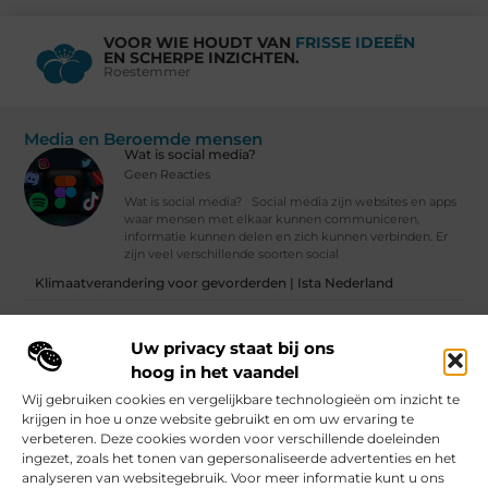
VOOR WIE HOUDT VAN
FRISSE IDEEËN
EN SCHERPE INZICHTEN.
Roestemmer
Media en Beroemde mensen
Wat is social media?
Geen Reacties
Wat is social media? Social media zijn websites en apps
waar mensen met elkaar kunnen communiceren,
informatie kunnen delen en zich kunnen verbinden. Er
zijn veel verschillende soorten social
Klimaatverandering voor gevorderden | Ista Nederland
Wat is social media?
Uw privacy staat bij ons
Vind Ons Hier :
hoog in het vaandel
Wij gebruiken cookies en vergelijkbare technologieën om inzicht te
krijgen in hoe u onze website gebruikt en om uw ervaring te
verbeteren. Deze cookies worden voor verschillende doeleinden
ingezet, zoals het tonen van gepersonaliseerde advertenties en het
Beroemdheden
Uit de Media
Partners
Over ons
Ons team
analyseren van websitegebruik. Voor meer informatie kunt u ons