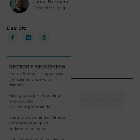
Jamal Rahmani
Creatief Strateeg
Deel dit:
RECENTE BERICHTEN
In deze 5 simpele stappen kan
jij efficiënter onderwijs
plannen
Sluit je vandaag
Meer grip op je verbouwing
nog aan bij ons
met de juiste
blogplatform!
stukadoorgroothandel
Ontdek en deel
Hoe je jouw woning in Almere
inspirerende content op
comfortabel en goed
ons bloggingplatform.
onderhouden houdt
Voor schrijvers die hun
Duurzame stroomvoorziening
verhalen willen delen en