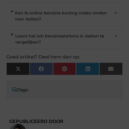
Kan ik online benzine korting codes vinden
▼
voor Aalten?
Loont het om benzinestations in Aalten te
▼
vergelijken?
Goed artikel? Deel hem dan op:
X
Facebook
Pinterest
LinkedIn
Email
(Twitter)
Tags:
GEPUBLICEERD DOOR