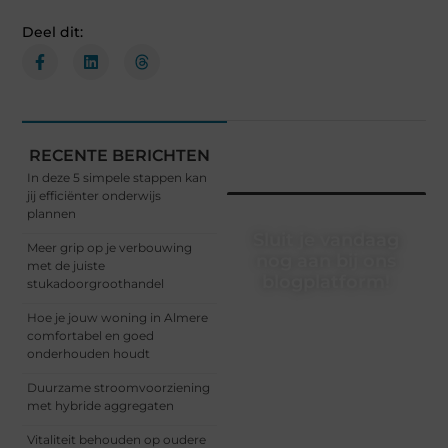
Deel dit:
RECENTE BERICHTEN
In deze 5 simpele stappen kan
jij efficiënter onderwijs
plannen
Sluit je vandaag
Meer grip op je verbouwing
nog aan bij ons
met de juiste
blogplatform!
stukadoorgroothandel
Ontdek en deel
Hoe je jouw woning in Almere
inspirerende content op
comfortabel en goed
ons bloggingplatform.
onderhouden houdt
Voor schrijvers die hun
Duurzame stroomvoorziening
verhalen willen delen en
met hybride aggregaten
lezers die nieuwe
perspectieven zoeken.
Vitaliteit behouden op oudere