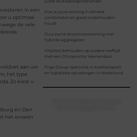
juiste stukadoorgroothandel
nvesteren in een
Hoe je jouw woning in Almere
or u optimaal
comfortabel en goed onderhouden
houdt
anwege de vele
ebreide
Duurzame stroomvoorziening met
hybride aggregaten
Vitaliteit behouden op oudere leeftijd
met een Chiropractor Veenendaal
 voldoet aan uw
Frigo Group: specialist in koeltransport
en logistieke oplossingen in Nederland
m, het type
da. Zo kiest u
Sluit je vandaag nog aan
bij ons blogplatform!
Tilburg en Den
t het ervaren
Ontdek en deel inspirerende content
op ons bloggingplatform. Voor
schrijvers die hun verhalen willen
delen en lezers die nieuwe