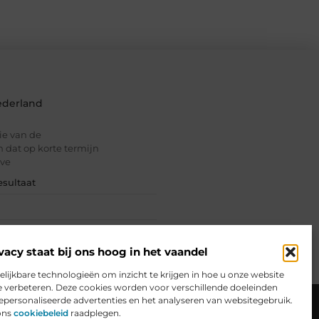
ederland
tie van de
an dat op korte termijn
lve
esultaat
vacy staat bij ons hoog in het vaandel
elijkbare technologieën om inzicht te krijgen in hoe u onze website
e verbeteren. Deze cookies worden voor verschillende doeleinden
ceren
Website index
Cookiebeleid (EU)
gepersonaliseerde advertenties en het analyseren van websitegebruik.
ons
cookiebeleid
raadplegen.