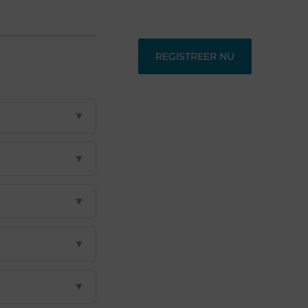
perspectieven zoeken.
REGISTREER NU
▼
▼
▼
▼
▼