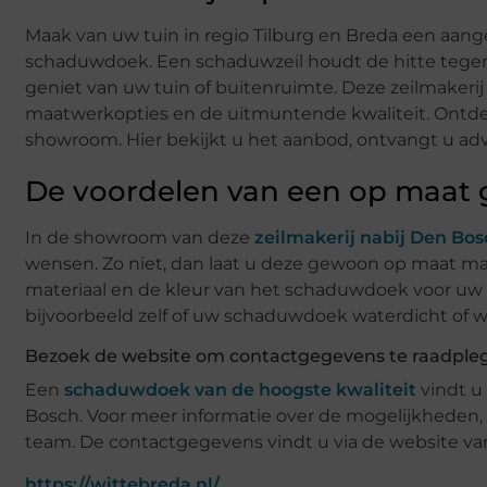
Maak van uw tuin in regio Tilburg en Breda een aan
schaduwdoek. Een schaduwzeil houdt de hitte tegen
geniet van uw tuin of buitenruimte. Deze zeilmakeri
maatwerkopties en de uitmuntende kwaliteit. Ontde
showroom. Hier bekijkt u het aanbod, ontvangt u ad
De voordelen van een op maa
In de showroom van deze
zeilmakerij nabij Den Bos
wensen. Zo niet, dan laat u deze gewoon op maat m
materiaal en de kleur van het schaduwdoek voor uw t
bijvoorbeeld zelf of uw schaduwdoek waterdicht of w
Bezoek de website om contactgegevens te raadple
Een
schaduwdoek van de hoogste kwaliteit
vindt u 
Bosch. Voor meer informatie over de mogelijkhede
team. De contactgegevens vindt u via de website van
https://wittebreda.nl/