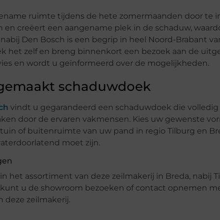
gename ruimte tijdens de hete zomermaanden door te i
 en creëert een aangename plek in de schaduw, waardo
j nabij Den Bosch is een begrip in heel Noord-Brabant v
k het zelf en breng binnenkort een bezoek aan de uitg
vies en wordt u geïnformeerd over de mogelijkheden.
t gemaakt schaduwdoek
ch
vindt u gegarandeerd een schaduwdoek die volledig
aken door de ervaren vakmensen. Kies uw gewenste vor
uin of buitenruimte van uw pand in regio Tilburg en Bre
aterdoorlatend moet zijn.
gen
in het assortiment van deze zeilmakerij in Breda, nabij 
n, kunt u de showroom bezoeken of contact opnemen me
 deze zeilmakerij.