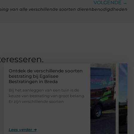
VOLGENDE →
ing van alle verschillende soorten dierenbenodigdheden
teresseren.
Ontdek de verschillende soorten
bestrating bij Egalisee
Bestratingen in Breda
Bij het aanleggen van een tuin is de
keuze van bestrating van groot belang.
Er zijn verschillende soorten
Lees verder ➜