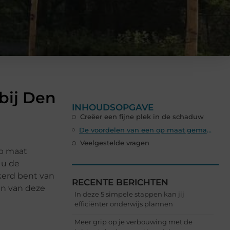
bij Den
INHOUDSOPGAVE
Creëer een fijne plek in de schaduw
De voordelen van een op maat gemaakt schaduwdoek
Veelgestelde vragen
op maat
 u de
kerd bent van
RECENTE BERICHTEN
en van deze
In deze 5 simpele stappen kan jij
efficiënter onderwijs plannen
Meer grip op je verbouwing met de