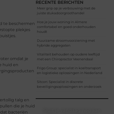
RECENTE BERICHTEN
Meer grip op je verbouwing met de
juiste stukadoorgroothandel
Hoe je jouw woning in Almere
huid te beschermen
comfortabel en goed onderhouden
erstopte plekjes
houdt
puistjes.
Duurzame stroomvoorziening met
hybride aggregaten
Vitaliteit behouden op oudere leeftijd
groter omdat je
met een Chiropractor Veenendaal
e huid en
Frigo Group: specialist in koeltransport
orgingsproducten
en logistieke oplossingen in Nederland
Sitcon: Specialist in discrete
beveiligingsoplossingen en onderzoek
tollig talg en
pullen die je huid
Sluit je vandaag nog aan
dat bacteriën