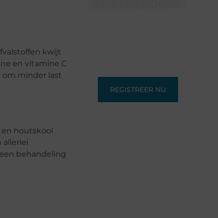
bij ons blogplatform!
Ontdek en deel inspirerende content
op ons bloggingplatform. Voor
schrijvers die hun verhalen willen
delen en lezers die nieuwe
valstoffen kwijt
perspectieven zoeken.
ine en vitamine C
en om minder last
REGISTREER NU
m en houtskool
llerlei
r een behandeling