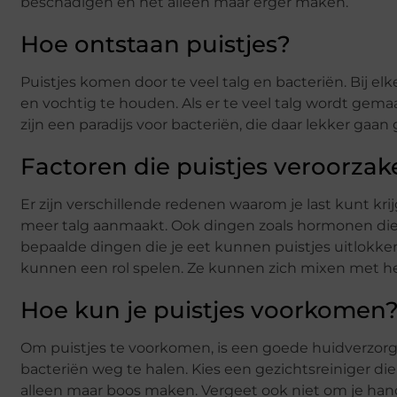
beschadigen en het alleen maar erger maken.
Hoe ontstaan puistjes?
Puistjes komen door te veel talg en bacteriën. Bij el
en vochtig te houden. Als er te veel talg wordt gemaa
zijn een paradijs voor bacteriën, die daar lekker gaan
Factoren die puistjes veroorzak
Er zijn verschillende redenen waarom je last kunt krij
meer talg aanmaakt. Ook dingen zoals hormonen die 
bepaalde dingen die je eet kunnen puistjes uitlok
kunnen een rol spelen. Ze kunnen zich mixen met het 
Hoe kun je puistjes voorkomen
Om puistjes te voorkomen, is een goede huidverzorgi
bacteriën weg te halen. Kies een gezichtsreiniger die 
alleen maar boos maken. Vergeet ook niet om je ha