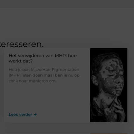
teresseren.
Het verwijderen van MHP: hoe
werkt dat?
Heb je ooit Micro Hair Pigmentation
(MHP) laten doen maar ben je nu op
zoek naar manieren om
Lees verder ➜