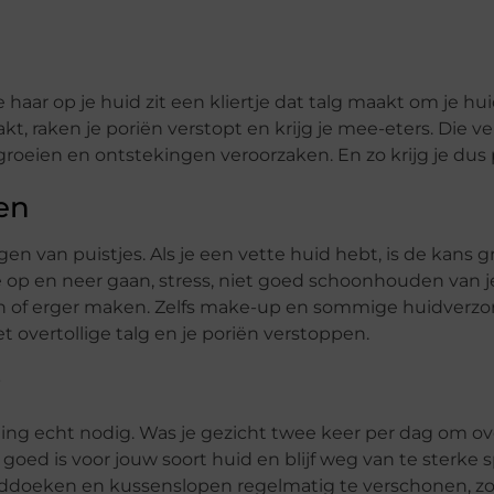
ke haar op je huid zit een kliertje dat talg maakt om je 
kt, raken je poriën verstopt en krijg je mee-eters. Die v
 groeien en ontstekingen veroorzaken. En zo krijg je dus 
en
gen van puistjes. Als je een vette huid hebt, is de kans 
op en neer gaan, stress, niet goed schoonhouden van j
ken of erger maken. Zelfs make-up en sommige huidverz
overtollige talg en je poriën verstoppen.
?
ng echt nodig. Was je gezicht twee keer per dag om over
goed is voor jouw soort huid en blijf weg van te sterke s
nddoeken en kussenslopen regelmatig te verschonen, zo