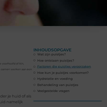
INHOUDSOPGAVE
Wat zijn puistjes?
Hoe ontstaan puistjes?
je voorhoofd of kin,
Factoren die puistjes veroorzaken
 we samen werken aan een
Hoe kun je puistjes voorkomen?
Hydratatie en voeding
Behandeling van puistjes
Veelgestelde vragen
der je huid of als
huid namelijk