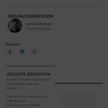
GEPUBLICEERD DOOR
Jamal Rahmani
Creatief Strateeg
Deel dit:
RECENTE BERICHTEN
In deze 5 simpele stappen kan
jij efficiënter onderwijs
plannen
Sluit je vandaag
Meer grip op je verbouwing
nog aan bij ons
met de juiste
blogplatform!
stukadoorgroothandel