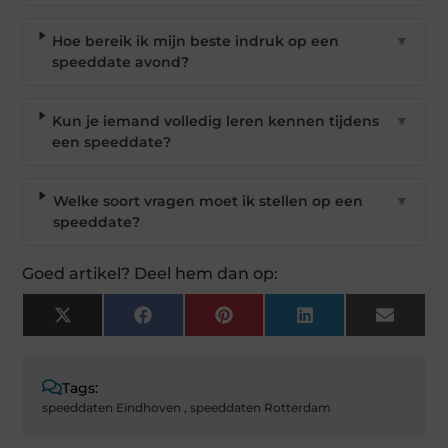
Hoe bereik ik mijn beste indruk op een
▼
speeddate avond?
Kun je iemand volledig leren kennen tijdens
▼
een speeddate?
Welke soort vragen moet ik stellen op een
▼
speeddate?
Goed artikel? Deel hem dan op:
X
Facebook
Pinterest
LinkedIn
Email
(Twitter)
Tags:
speeddaten Eindhoven
,
speeddaten Rotterdam