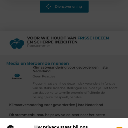
Dienstverlening
VOOR WIE HOUDT VAN
FRISSE IDEEËN
EN SCHERPE INZICHTEN.
Roestemmer
Media en Beroemde mensen
Klimaatverandering voor gevorderden | Ista
Nederland
Geen Reacties
Figuur 4 laat zien hoe deze index verandert in functie
van de stabilisatiedoelstellingen en in de tijd. Het toont
aan dat op korte termijn energie-efficiëntie de
belangrijkste rol speelt, behalve
Klimaatverandering voor gevorderden | Ista Nederland
Dit stemmenbureau helpt uw voice-over naar het beste
eindresultaat
Uw privacy staat bij ons