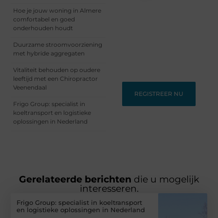
Ontdek en deel
Hoe je jouw woning in Almere
inspirerende content op
comfortabel en goed
ons bloggingplatform.
onderhouden houdt
Voor schrijvers die hun
Duurzame stroomvoorziening
verhalen willen delen en
met hybride aggregaten
lezers die nieuwe
perspectieven zoeken.
Vitaliteit behouden op oudere
leeftijd met een Chiropractor
Veenendaal
REGISTREER NU
Frigo Group: specialist in
koeltransport en logistieke
oplossingen in Nederland
Gerelateerde berichten
die u mogelijk
interesseren.
Frigo Group: specialist in koeltransport
en logistieke oplossingen in Nederland