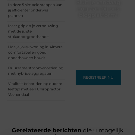
Sluit je vandaag
In deze 5 simpele stappen kan
nog aan bij ons
jij efficiënter onderwijs
blogplatform!
plannen
Ontdek en deel
Meer grip op je verbouwing
inspirerende content op
met de juiste
ons bloggingplatform.
stukadoorgroothandel
Voor schrijvers die hun
Hoe je jouw woning in Almere
verhalen willen delen en
comfortabel en goed
lezers die nieuwe
onderhouden houdt
perspectieven zoeken.
Duurzame stroomvoorziening
met hybride aggregaten
REGISTREER NU
Vitaliteit behouden op oudere
leeftijd met een Chiropractor
Veenendaal
Gerelateerde berichten
die u mogelijk