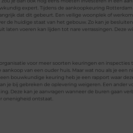
m zou je dan ook nog eens moeten investeren in een aa
uwkundig expert. Tijdens de aankoopkeuring Rotterdam
angrijk dat dit gebeurt. Een veilige woonplek of werkom
over de huidige staat van het gebouw. Zo kan je besluit
t laten voeren kan lijden tot nare verrassingen. Deze wi
rganisatie voor meer soorten keuringen en inspecties 
e aankoop van een ouder huis. Maar wat nou als je een
 een bouwkundige keuring heb je een rapport waar de
an je bij gebreken de oplevering weigeren. Een ander v
eting. Deze kan je aanvragen wanneer de buren gaan ve
r onenigheid ontstaat.