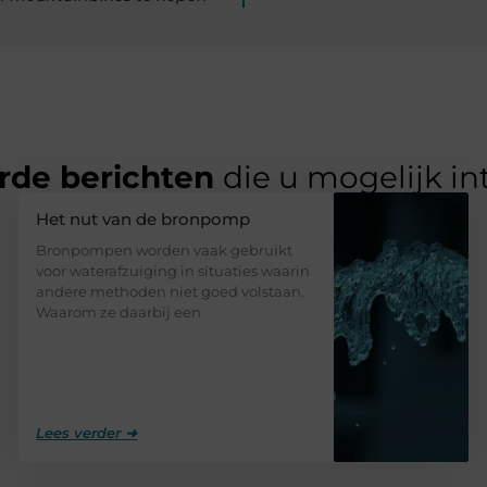
rde berichten
die u mogelijk in
Het nut van de bronpomp
Bronpompen worden vaak gebruikt
voor waterafzuiging in situaties waarin
andere methoden niet goed volstaan.
Waarom ze daarbij een
Lees verder ➜