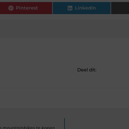
Pinterest
LinkedIn
Deel dit:
on mountainbikes te kopen