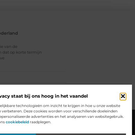
ederland
tie van de
an dat op korte termijn
lve
vacy staat bij ons hoog in het vaandel
elijkbare technologieën om inzicht te krijgen in hoe u onze website
e verbeteren. Deze cookies worden voor verschillende doeleinden
ceren
Website index
Cookiebeleid (EU)
gepersonaliseerde advertenties en het analyseren van websitegebruik.
ons
cookiebeleid
raadplegen.
Website: Van Hobby naar Inkomensbron