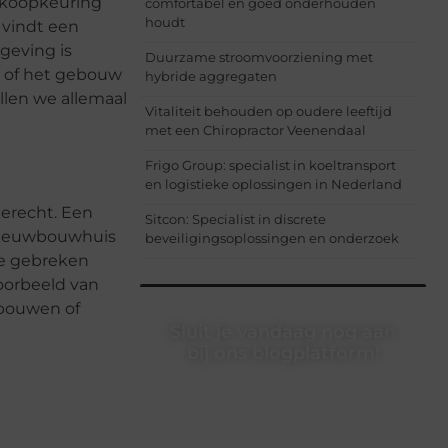
nkoopkeuring
comfortabel en goed onderhouden
houdt
 vindt een
geving is
Duurzame stroomvoorziening met
en of het gebouw
hybride aggregaten
llen we allemaal
Vitaliteit behouden op oudere leeftijd
met een Chiropractor Veenendaal
Frigo Group: specialist in koeltransport
en logistieke oplossingen in Nederland
terecht. Een
Sitcon: Specialist in discrete
 nieuwbouwhuis
beveiligingsoplossingen en onderzoek
ze gebreken
oorbeeld van
rbouwen of
Sluit je vandaag nog aan
bij ons blogplatform!
Ontdek en deel inspirerende content
op ons bloggingplatform. Voor
schrijvers die hun verhalen willen
delen en lezers die nieuwe