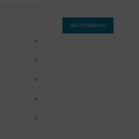
perspectieven zoeken.
REGISTREER NU
▼
▼
▼
▼
▼