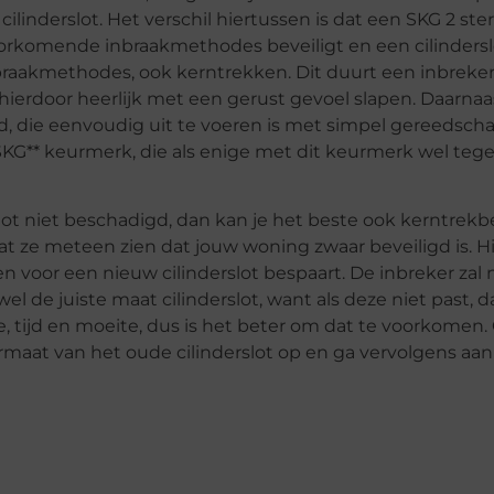
ilinderslot. Het verschil hiertussen is dat een SKG 2 ster
orkomende inbraakmethodes beveiligt en een cilindersl
aakmethodes, ook kerntrekken. Dit duurt een inbreker 
hierdoor heerlijk met een gerust gevoel slapen. Daarnaa
 die eenvoudig uit te voeren is met simpel gereedsch
t SKG** keurmerk, die als enige met dit keurmerk wel te
rslot niet beschadigd, dan kan je het beste ook kerntrek
omdat ze meteen zien dat jouw woning zwaar beveiligd is. H
en voor een nieuw cilinderslot bespaart. De inbreker zal
el de juiste maat cilinderslot, want als deze niet past, 
tie, tijd en moeite, dus is het beter om dat te voorkomen
rmaat van het oude cilinderslot op en ga vervolgens aa