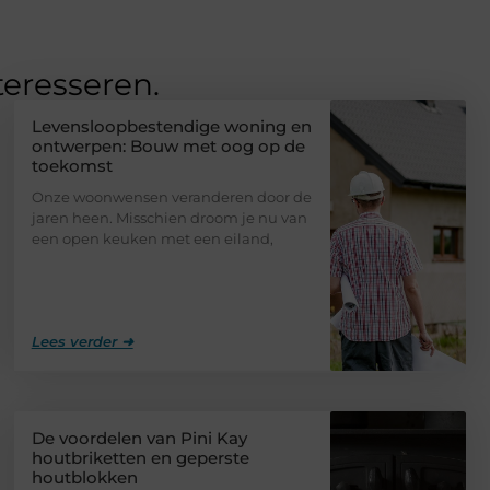
teresseren.
Levensloopbestendige woning en
ontwerpen: Bouw met oog op de
toekomst
Onze woonwensen veranderen door de
jaren heen. Misschien droom je nu van
een open keuken met een eiland,
Lees verder ➜
De voordelen van Pini Kay
houtbriketten en geperste
houtblokken