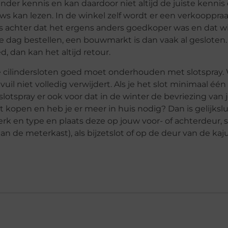
r kennis en kan daardoor niet altijd de juiste kennis d
ews kan lezen. In de winkel zelf wordt er een verkooppr
s achter dat het ergens anders goedkoper was en dat wil
le dag bestellen, een bouwmarkt is dan vaak al gesloten
d, dan kan het altijd retour.
we cilindersloten goed moet onderhouden met slotspray
vuil niet volledig verwijdert. Als je het slot minimaal één
lotspray er ook voor dat in de winter de bevriezing van 
ot kopen en heb je er meer in huis nodig? Dan is gelijksl
rk en type en plaats deze op jouw voor- of achterdeur, 
n de meterkast), als bijzetslot of op de deur van de kajui