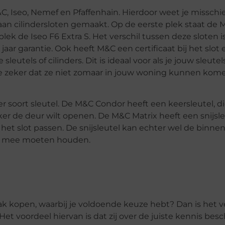
M&C, Iseo, Nemef en Pfaffenhain. Hierdoor weet je missch
aan cilindersloten gemaakt. Op de eerste plek staat de
lek de Iseo F6 Extra S. Het verschil tussen deze sloten is
 jaar garantie. Ook heeft M&C een certificaat bij het slot e
leutels of cilinders. Dit is ideaal voor als je jouw sleute
e zeker dat ze niet zomaar in jouw woning kunnen komen
er soort sleutel. De M&C Condor heeft een keersleutel, d
onker de deur wilt openen. De M&C Matrix heeft een snijsl
 het slot passen. De snijsleutel kan echter wel de binne
ing mee moeten houden.
aak kopen, waarbij je voldoende keuze hebt? Dan is het v
Het voordeel hiervan is dat zij over de juiste kennis bes