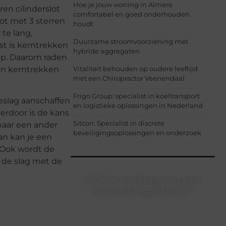
Hoe je jouw woning in Almere
ren cilinderslot
comfortabel en goed onderhouden
ot met 3 sterren
houdt
te lang,
Duurzame stroomvoorziening met
st is kerntrekken
hybride aggregaten
ap. Daarom raden
gen kerntrekken
Vitaliteit behouden op oudere leeftijd
met een Chiropractor Veenendaal
Frigo Group: specialist in koeltransport
beslag aanschaffen
en logistieke oplossingen in Nederland
ierdoor is de kans
Sitcon: Specialist in discrete
 naar een ander
beveiligingsoplossingen en onderzoek
dan kan je een
. Ook wordt de
n de slag met de
Sluit je vandaag nog aan
bij ons blogplatform!
Ontdek en deel inspirerende content
op ons bloggingplatform. Voor