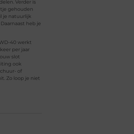
elen. Verder is
aatje gehouden
 je natuurlijk
. Daarnaast heb je
. WD-40 werkt
 keer per jaar
jouw slot
uiting ook
schuur- of
t. Zo loop je niet