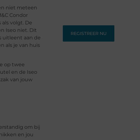
schrijvers die hun verhalen willen
delen en lezers die nieuwe
ien niet meteen
perspectieven zoeken.
 M&C Condor
 als volgt. De
n Iseo niet. Dit
REGISTREER NU
ls uitleent aan de
 als je van huis
ie op twee
eutel en de Iseo
nzak van jouw
erstandig om bij
chikken en jou