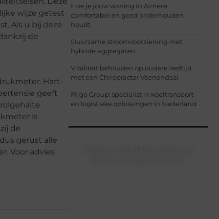
iteitseisen. Deze
Hoe je jouw woning in Almere
jke wijze getest
comfortabel en goed onderhouden
. Als u bij deze
houdt
dankzij de
Duurzame stroomvoorziening met
hybride aggregaten
Vitaliteit behouden op oudere leeftijd
met een Chiropractor Veenendaal
drukmeter. Hart-
pertensie geeft
Frigo Group: specialist in koeltransport
en logistieke oplossingen in Nederland
rolgehalte
kmeter is
zij de
dus gerust alle
Sluit je vandaag nog aan
. Voor advies
bij ons blogplatform!
Ontdek en deel inspirerende content
op ons bloggingplatform. Voor
schrijvers die hun verhalen willen
delen en lezers die nieuwe
perspectieven zoeken.