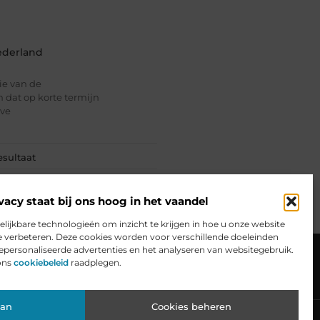
ederland
tie van de
an dat op korte termijn
lve
esultaat
vacy staat bij ons hoog in het vaandel
elijkbare technologieën om inzicht te krijgen in hoe u onze website
e verbeteren. Deze cookies worden voor verschillende doeleinden
ceren
Website index
Cookiebeleid (EU)
gepersonaliseerde advertenties en het analyseren van websitegebruik.
ons
cookiebeleid
raadplegen.
Website: Van Hobby naar Inkomensbron
aan
Cookies beheren