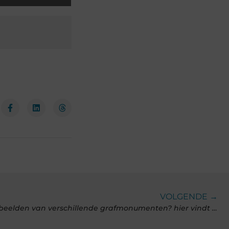
VOLGENDE →
Op zoek naar veel online voorbeelden van verschillende grafmonumenten? hier vindt je ze!