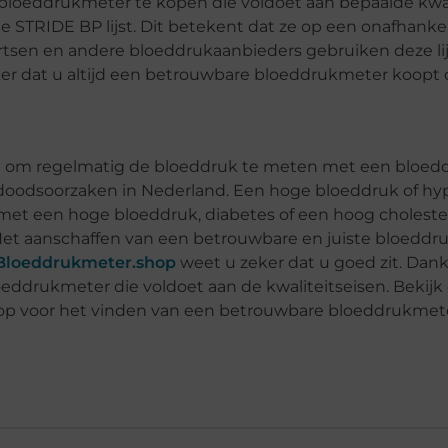
 bloeddrukmeter te kopen die voldoet aan bepaalde kwal
TRIDE BP lijst. Dit betekent dat ze op een onafhankeli
rtsen en andere bloeddrukaanbieders gebruiken deze lijst
 dat u altijd een betrouwbare bloeddrukmeter koopt 
an om regelmatig de bloeddruk te meten met een bloed
t doodsoorzaken in Nederland. Een hoge bloeddruk of hy
 met een hoge bloeddruk, diabetes of een hoog choleste
t aanschaffen van een betrouwbare en juiste bloeddru
Bloeddrukmeter.shop
weet u zeker dat u goed zit. Dank
drukmeter die voldoet aan de kwaliteitseisen. Bekijk 
p voor het vinden van een betrouwbare bloeddrukmeter