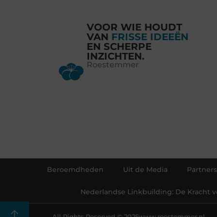
VOOR WIE HOUDT
VAN
FRISSE IDEEËN
EN SCHERPE
INZICHTEN.
Roestemmer
Beroemdheden
Uit de Media
Partners
Nederlandse Linkbuilding: De Kracht 
All Rights Reserved © 2025
www.roestemmer.nl.