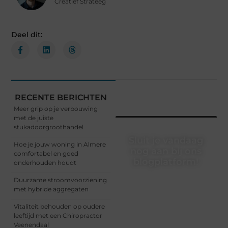
Creatief Strateeg
Deel dit:
RECENTE BERICHTEN
Meer grip op je verbouwing
met de juiste
stukadoorgroothandel
Sluit je vandaag
Hoe je jouw woning in Almere
nog aan bij ons
comfortabel en goed
blogplatform!
onderhouden houdt
Ontdek en deel
Duurzame stroomvoorziening
inspirerende content op
met hybride aggregaten
ons bloggingplatform.
Vitaliteit behouden op oudere
Voor schrijvers die hun
leeftijd met een Chiropractor
verhalen willen delen en
Veenendaal
lezers die nieuwe