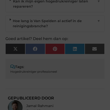
Kan ik mijn eigen hogedrukreiniger laten
▼
repareren?
Hoe lang is Van Spelden al actief in de
▼
reinigingsbranche?
Goed artikel? Deel hem dan op:
X
Facebook
Pinterest
LinkedIn
Email
(Twitter)
Tags:
Hogedrukreiniger professioneel
GEPUBLICEERD DOOR
Jamal Rahmani