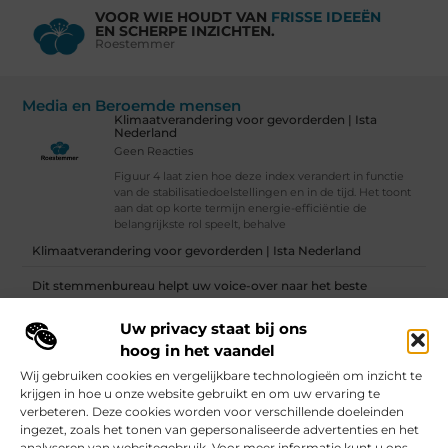
VOOR WIE HOUDT VAN
FRISSE IDEEËN
EN SCHERPE INZICHTEN.
Roestemmer
Media en Beroemde mensen
Klimaatverandering voor gevorderden | Ista
Nederland
Geen Reacties
Figuur 4 laat zien hoe deze index verandert in functie
van de stabilisatiedoelstellingen en in de tijd. Het toont
aan dat op korte termijn energie-efficiëntie de
belangrijkste rol speelt, behalve
Klimaatverandering voor gevorderden | Ista Nederland
Dit stemmenbureau helpt uw voice-over naar het beste
eindresultaat
Uw privacy staat bij ons
Vind Ons Hier :
hoog in het vaandel
Wij gebruiken cookies en vergelijkbare technologieën om inzicht te
krijgen in hoe u onze website gebruikt en om uw ervaring te
verbeteren. Deze cookies worden voor verschillende doeleinden
ingezet, zoals het tonen van gepersonaliseerde advertenties en het
Beroemdheden
Uit de Media
Partners
Over ons
Ons team
analyseren van websitegebruik. Voor meer informatie kunt u ons