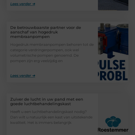
Lees verder ➜
De betrouwbaarste partner voor de
aanschaf van hogedruk
membraanpompen
Hogedruk membraanpompen behoren tot de
categorie verdringerpompen, ook wel
volumetrische pompen genoemd. De
pompen zijn erg veelzijdig en
Lees verder ➜
Zuiver de lucht in uw pand met een
goede luchtbehandelingskast
Heeft u een luchtbehandelingskast nodig?
Dan wilt u natuurlijk een kast van uitstekende
kwaliteit. Het is immers belangrijk