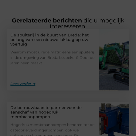
Gerelateerde berichten
die u mogelijk
interesseren.
De spuiterij in de buurt van Breda: het
belang van een nieuwe laklaag op uw
voertuig
Waarom moet u regelmatig eens een spuiterij
in de omgeving van Breda bezoeken? Door de
jaren heen maakt
Lees verder ➜
De betrouwbaarste partner voor de
aanschaf van hogedruk
membraanpompen
Hogedruk membraanpompen behoren tot de
categorie verdringerpompen, ook wel
volumetrische pompen genoemd. De