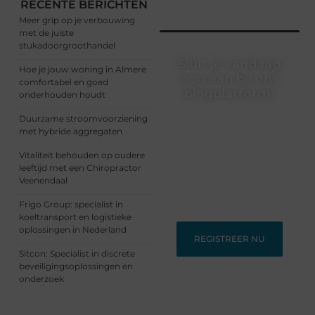
RECENTE BERICHTEN
Meer grip op je verbouwing
met de juiste
stukadoorgroothandel
Sluit je vandaag
Hoe je jouw woning in Almere
nog aan bij ons
comfortabel en goed
blogplatform!
onderhouden houdt
Ontdek en deel
Duurzame stroomvoorziening
inspirerende content op
met hybride aggregaten
ons bloggingplatform.
Vitaliteit behouden op oudere
Voor schrijvers die hun
leeftijd met een Chiropractor
verhalen willen delen en
Veenendaal
lezers die nieuwe
perspectieven zoeken.
Frigo Group: specialist in
koeltransport en logistieke
oplossingen in Nederland
REGISTREER NU
Sitcon: Specialist in discrete
beveiligingsoplossingen en
onderzoek