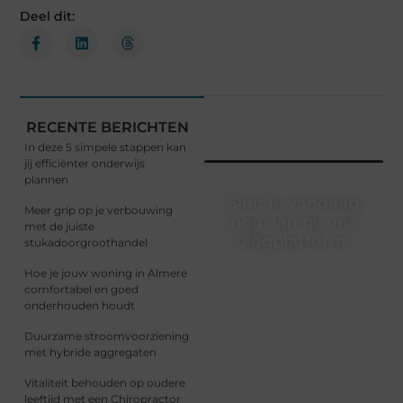
Deel dit:
RECENTE BERICHTEN
In deze 5 simpele stappen kan
jij efficiënter onderwijs
plannen
Sluit je vandaag
Meer grip op je verbouwing
nog aan bij ons
met de juiste
blogplatform!
stukadoorgroothandel
Ontdek en deel
Hoe je jouw woning in Almere
inspirerende content op
comfortabel en goed
ons bloggingplatform.
onderhouden houdt
Voor schrijvers die hun
Duurzame stroomvoorziening
verhalen willen delen en
met hybride aggregaten
lezers die nieuwe
perspectieven zoeken.
Vitaliteit behouden op oudere
leeftijd met een Chiropractor