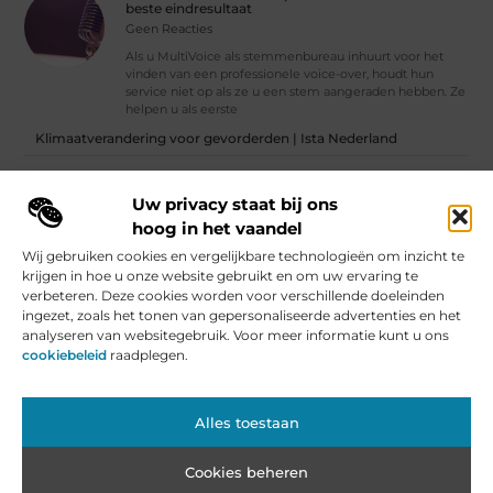
beste eindresultaat
Geen Reacties
Als u MultiVoice als stemmenbureau inhuurt voor het
vinden van een professionele voice-over, houdt hun
service niet op als ze u een stem aangeraden hebben. Ze
helpen u als eerste
Klimaatverandering voor gevorderden | Ista Nederland
Wat is social media?
Uw privacy staat bij ons
Vind Ons Hier :
hoog in het vaandel
Wij gebruiken cookies en vergelijkbare technologieën om inzicht te
krijgen in hoe u onze website gebruikt en om uw ervaring te
verbeteren. Deze cookies worden voor verschillende doeleinden
ingezet, zoals het tonen van gepersonaliseerde advertenties en het
Beroemdheden
Uit de Media
Partners
Over ons
Ons team
analyseren van websitegebruik. Voor meer informatie kunt u ons
Contact
Artikel publiceren
Website index
Cookiebeleid (EU)
cookiebeleid
raadplegen.
Nederlandse Linkbuilding: De Kracht voor Jouw Website in Nederland
Geld Verdienen met je Website: Van Hobby naar Inkomensbron
Alles toestaan
Cookies beheren
www.roestemmer.nl.
All Rights Reserved © 2025