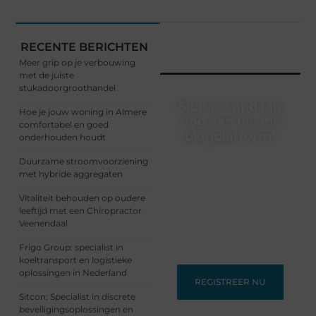
RECENTE BERICHTEN
Meer grip op je verbouwing
met de juiste
stukadoorgroothandel
Sluit je vandaag
Hoe je jouw woning in Almere
nog aan bij ons
comfortabel en goed
blogplatform!
onderhouden houdt
Ontdek en deel
Duurzame stroomvoorziening
inspirerende content op
met hybride aggregaten
ons bloggingplatform.
Vitaliteit behouden op oudere
Voor schrijvers die hun
leeftijd met een Chiropractor
verhalen willen delen en
Veenendaal
lezers die nieuwe
perspectieven zoeken.
Frigo Group: specialist in
koeltransport en logistieke
oplossingen in Nederland
REGISTREER NU
Sitcon: Specialist in discrete
beveiligingsoplossingen en