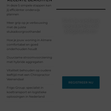
In deze 5 simpele stappen kan
jij efficiënter onderwijs
plannen
Sluit je vandaag
Meer grip op je verbouwing
nog aan bij ons
met de juiste
blogplatform!
stukadoorgroothandel
Ontdek en deel
Hoe je jouw woning in Almere
inspirerende content op
comfortabel en goed
ons bloggingplatform.
onderhouden houdt
Voor schrijvers die hun
Duurzame stroomvoorziening
verhalen willen delen en
met hybride aggregaten
lezers die nieuwe
perspectieven zoeken.
Vitaliteit behouden op oudere
leeftijd met een Chiropractor
Veenendaal
REGISTREER NU
Frigo Group: specialist in
koeltransport en logistieke
oplossingen in Nederland