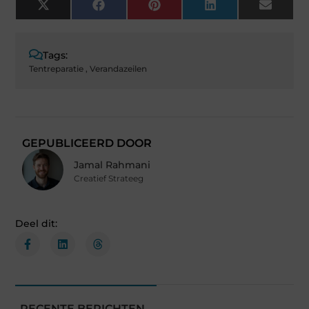
X
Facebook
Pinterest
LinkedIn
Email
(Twitter)
Tags:
Tentreparatie
,
Verandazeilen
GEPUBLICEERD DOOR
Jamal Rahmani
Creatief Strateeg
Deel dit:
RECENTE BERICHTEN