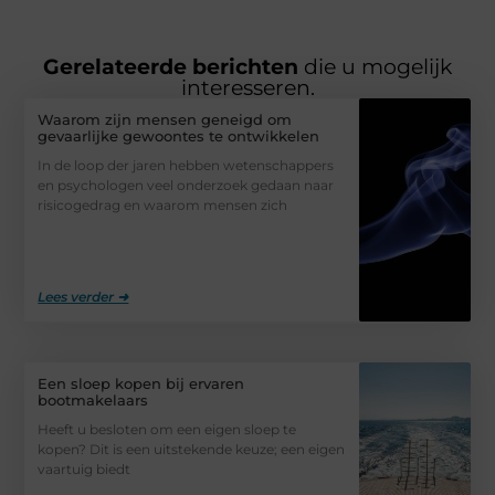
Gerelateerde berichten
die u mogelijk
interesseren.
Waarom zijn mensen geneigd om
gevaarlijke gewoontes te ontwikkelen
In de loop der jaren hebben wetenschappers
en psychologen veel onderzoek gedaan naar
risicogedrag en waarom mensen zich
Lees verder ➜
Een sloep kopen bij ervaren
bootmakelaars
Heeft u besloten om een eigen sloep te
kopen? Dit is een uitstekende keuze; een eigen
vaartuig biedt