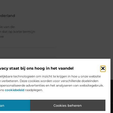
ederland
tie van de
an dat op korte termijn
lve
vacy staat bij ons hoog in het vaandel
elijkbare technologieën om inzicht te krijgen in hoe u onze website
e verbeteren. Deze cookies worden voor verschillende doeleinden
ceren
Website index
Cookiebeleid (EU)
gepersonaliseerde advertenties en het analyseren van websitegebruik.
ons
cookiebeleid
raadplegen.
Website: Van Hobby naar Inkomensbron
aan
Cookies beheren