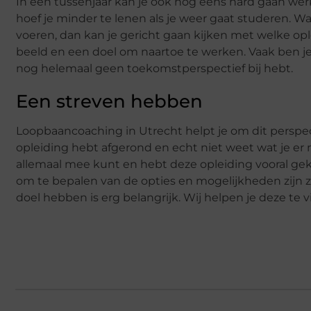
In een tussenjaar kan je ook nog eens hard gaan werk
hoef je minder te lenen als je weer gaat studeren. Wa
voeren, dan kan je gericht gaan kijken met welke ople
beeld en een doel om naartoe te werken. Vaak ben je 
nog helemaal geen toekomstperspectief bij hebt.
Een streven hebben
Loopbaancoaching in Utrecht helpt je om dit perspec
opleiding hebt afgerond en echt niet weet wat je er 
allemaal mee kunt en hebt deze opleiding vooral ge
om te bepalen van de opties en mogelijkheden zijn zo
doel hebben is erg belangrijk. Wij helpen je deze te 