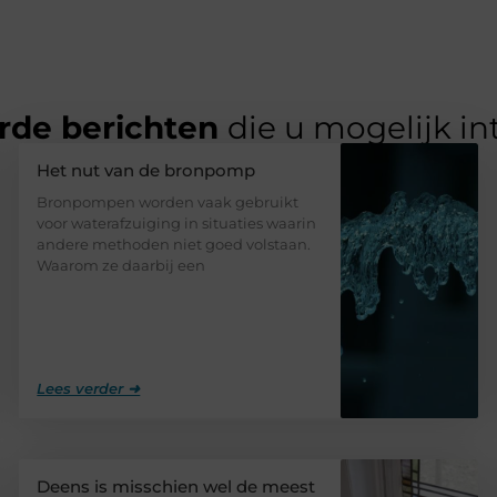
rde berichten
die u mogelijk in
Het nut van de bronpomp
Bronpompen worden vaak gebruikt
voor waterafzuiging in situaties waarin
andere methoden niet goed volstaan.
Waarom ze daarbij een
Lees verder ➜
Deens is misschien wel de meest