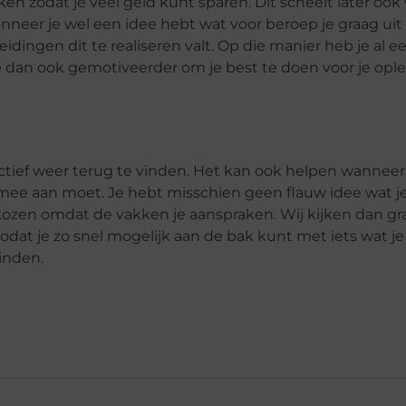
en zodat je veel geld kunt sparen. Dit scheelt later ook
nneer je wel een idee hebt wat voor beroep je graag uit 
idingen dit te realiseren valt. Op die manier heb je al e
dan ook gemotiveerder om je best te doen voor je oplei
tief weer terug te vinden. Het kan ook helpen wanneer 
mee aan moet. Je hebt misschien geen flauw idee wat je 
kozen omdat de vakken je aanspraken. Wij kijken dan g
dat je zo snel mogelijk aan de bak kunt met iets wat je
vinden.