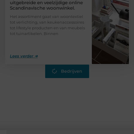
uitgebreide en veelzijdige online
Scandinavische woonwinkel.
Het assortiment gaat van woontextiel
tot verlichting, van keukenaccessoires
tot lifestyle producten en van meubels
tot tuinartikelen. Binnen
Lees verder ➜
Bedrijven