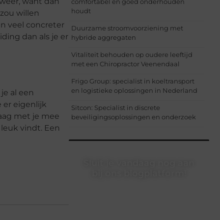
 weer, want dan
comfortabel en goed onderhouden
houdt
zou willen
en veel concreter
Duurzame stroomvoorziening met
ding dan als je er
hybride aggregaten
Vitaliteit behouden op oudere leeftijd
met een Chiropractor Veenendaal
Frigo Group: specialist in koeltransport
en logistieke oplossingen in Nederland
je al een
er eigenlijk
Sitcon: Specialist in discrete
raag met je mee
beveiligingsoplossingen en onderzoek
 leuk vindt. Een
Sluit je vandaag nog aan
bij ons blogplatform!
Ontdek en deel inspirerende content
op ons bloggingplatform. Voor
schrijvers die hun verhalen willen
delen en lezers die nieuwe