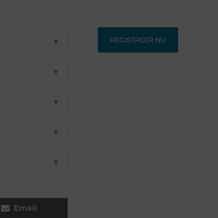
perspectieven zoeken.
REGISTREER NU
▼
▼
▼
▼
▼
Email