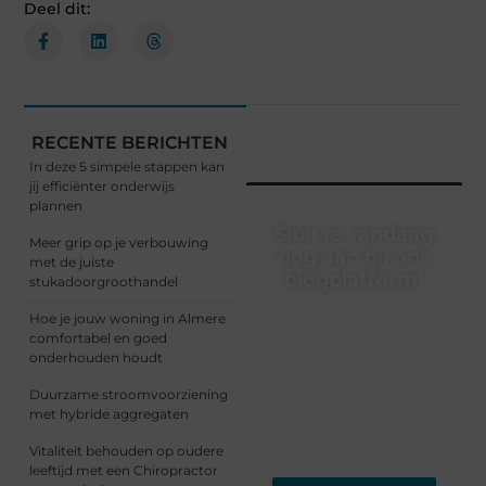
Deel dit:
RECENTE BERICHTEN
In deze 5 simpele stappen kan
jij efficiënter onderwijs
plannen
Sluit je vandaag
Meer grip op je verbouwing
nog aan bij ons
met de juiste
blogplatform!
stukadoorgroothandel
Ontdek en deel
Hoe je jouw woning in Almere
inspirerende content op
comfortabel en goed
ons bloggingplatform.
onderhouden houdt
Voor schrijvers die hun
Duurzame stroomvoorziening
verhalen willen delen en
met hybride aggregaten
lezers die nieuwe
perspectieven zoeken.
Vitaliteit behouden op oudere
leeftijd met een Chiropractor