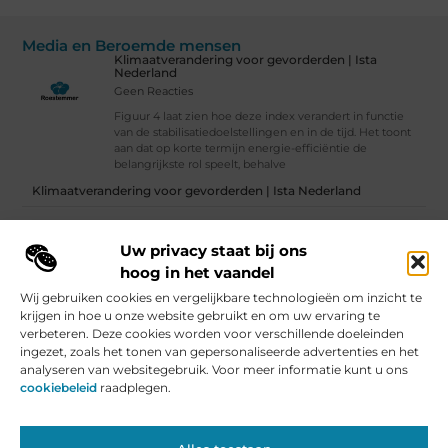
Media en Beroemde mensen
Klimaatverandering voor gevorderden | Ista
Nederland
Geen Reacties
Figuur 4 laat zien hoe deze index verandert in functie
van de stabilisatiedoelstellingen en in de tijd. Het toont
aan dat op korte termijn energie-efficiëntie de
belangrijkste rol speelt, behalve
Klimaatverandering voor gevorderden | Ista Nederland
Wat is social media?
Uw privacy staat bij ons
Vind Ons Hier :
hoog in het vaandel
Wij gebruiken cookies en vergelijkbare technologieën om inzicht te
krijgen in hoe u onze website gebruikt en om uw ervaring te
verbeteren. Deze cookies worden voor verschillende doeleinden
ingezet, zoals het tonen van gepersonaliseerde advertenties en het
Beroemdheden
Uit de Media
Partners
Over ons
Ons team
analyseren van websitegebruik. Voor meer informatie kunt u ons
Contact
Artikel publiceren
Website index
Cookiebeleid (EU)
cookiebeleid
raadplegen.
Nederlandse Linkbuilding: De Kracht voor Jouw Website in Nederland
Geld Verdienen met je Website: Van Hobby naar Inkomensbron