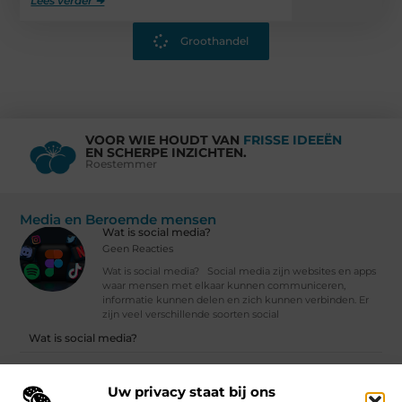
Lees verder ➜
Groothandel
VOOR WIE HOUDT VAN
FRISSE IDEEËN
EN SCHERPE INZICHTEN.
Roestemmer
Media en Beroemde mensen
Wat is social media?
Geen Reacties
Wat is social media? Social media zijn websites en apps
waar mensen met elkaar kunnen communiceren,
informatie kunnen delen en zich kunnen verbinden. Er
zijn veel verschillende soorten social
Wat is social media?
Klimaatverandering voor gevorderden | Ista Nederland
Uw privacy staat bij ons