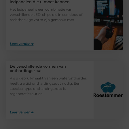
ledpanelen die u moet kennen
Het ledpaneel is een combinatie van
verschillende LED-chips die in een doos of
rechthoekige vorm zijn gemaakt met
Lees verder ➜
De verschillende vormen van
onthardingszout
Als u gebruikmaakt van een waterontharder,
heeft u altijd onthardingszout nodig. Een
speciaal type onthardingszout is
regeneratiezout en
Lees verder ➜