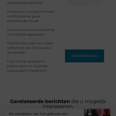
blogplatform!
stukadoorgroothandel
Ontdek en deel
Hoe je jouw woning in Almere
inspirerende content op
comfortabel en goed
ons bloggingplatform.
onderhouden houdt
Voor schrijvers die hun
Duurzame stroomvoorziening
verhalen willen delen en
met hybride aggregaten
lezers die nieuwe
perspectieven zoeken.
Vitaliteit behouden op oudere
leeftijd met een Chiropractor
Veenendaal
REGISTREER NU
Frigo Group: specialist in
koeltransport en logistieke
oplossingen in Nederland
Gerelateerde berichten
die u mogelijk
interesseren.
De voordelen van het gebruik van