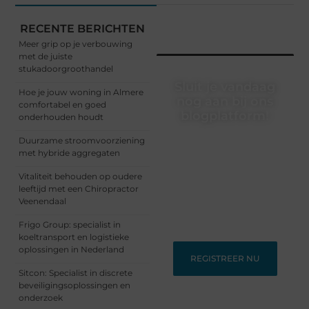
RECENTE BERICHTEN
Meer grip op je verbouwing
met de juiste
stukadoorgroothandel
Sluit je vandaag
Hoe je jouw woning in Almere
nog aan bij ons
comfortabel en goed
blogplatform!
onderhouden houdt
Ontdek en deel
Duurzame stroomvoorziening
inspirerende content op
met hybride aggregaten
ons bloggingplatform.
Vitaliteit behouden op oudere
Voor schrijvers die hun
leeftijd met een Chiropractor
verhalen willen delen en
Veenendaal
lezers die nieuwe
perspectieven zoeken.
Frigo Group: specialist in
koeltransport en logistieke
oplossingen in Nederland
REGISTREER NU
Sitcon: Specialist in discrete
beveiligingsoplossingen en
onderzoek