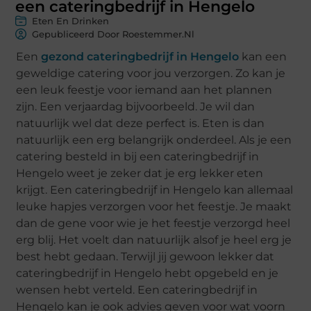
een cateringbedrijf in Hengelo
Eten En Drinken
Gepubliceerd Door Roestemmer.nl
Een
gezond cateringbedrijf in Hengelo
kan een
geweldige catering voor jou verzorgen. Zo kan je
een leuk feestje voor iemand aan het plannen
zijn. Een verjaardag bijvoorbeeld. Je wil dan
natuurlijk wel dat deze perfect is. Eten is dan
natuurlijk een erg belangrijk onderdeel. Als je een
catering besteld in bij een cateringbedrijf in
Hengelo weet je zeker dat je erg lekker eten
krijgt. Een cateringbedrijf in Hengelo kan allemaal
leuke hapjes verzorgen voor het feestje. Je maakt
dan de gene voor wie je het feestje verzorgd heel
erg blij. Het voelt dan natuurlijk alsof je heel erg je
best hebt gedaan. Terwijl jij gewoon lekker dat
cateringbedrijf in Hengelo hebt opgebeld en je
wensen hebt verteld. Een cateringbedrijf in
Hengelo kan je ook advies geven voor wat voorn