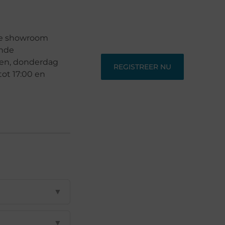
op ons bloggingplatform. Voor
schrijvers die hun verhalen willen
delen en lezers die nieuwe
perspectieven zoeken.
 de showroom
ende
ten, donderdag
REGISTREER NU
tot 17:00 en
▼
▼