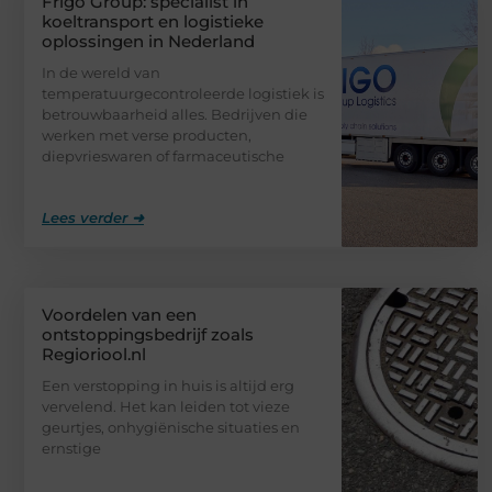
Frigo Group: specialist in
koeltransport en logistieke
oplossingen in Nederland
In de wereld van
temperatuurgecontroleerde logistiek is
betrouwbaarheid alles. Bedrijven die
werken met verse producten,
diepvrieswaren of farmaceutische
Lees verder ➜
Voordelen van een
ontstoppingsbedrijf zoals
Regioriool.nl
Een verstopping in huis is altijd erg
vervelend. Het kan leiden tot vieze
geurtjes, onhygiënische situaties en
ernstige