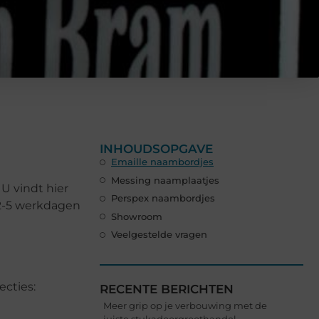
INHOUDSOPGAVE
Emaille naambordjes
Messing naamplaatjes
U vindt hier
Perspex naambordjes
 2-5 werkdagen
Showroom
Veelgestelde vragen
ecties:
RECENTE BERICHTEN
Meer grip op je verbouwing met de
juiste stukadoorgroothandel