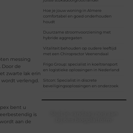
Hoe je jouw woning in Almere
comfortabel en goed onderhouden
houdt
Duurzame stroomvoorziening met
hybride aggregaten
Vitaliteit behouden op oudere leeftijd
met een Chiropractor Veenendaal
goten messing
Frigo Group: specialist in koeltransport
. Door de
en logistieke oplossingen in Nederland
t zwarte lak erin
r wordt verlengd.
Sitcon: Specialist in discrete
beveiligingsoplossingen en onderzoek
spex bent u
Sluit je vandaag nog aan
weerbestendig is
bij ons blogplatform!
 wordt aan de
Ontdek en deel inspirerende content