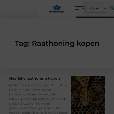
Tag: Raathoning kopen
Heerlijke raathoning kopen
Raathoning kopen doe je natuurlijk bij
Honingonline. Deze unieke
honingsoort is een smaakvolle,
natuurlijke honing met een licht zoete
smaak. Deze honing wordt
gekenmerkt door zijn donkere kleur,
wat een duidelijk teken is van de hoge