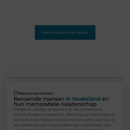
❝
Ons platform geeft jou de ruimte om te bloggen en
nieuwe lezers te bereiken.
❞
Neem contact met ons op
Beroemde mensen
Beroemde mensen
in Nederland
en
hun memorabele nalatenschap.
Ontdek en verdiep uw kennis over de invloedrijkste
beroemdheden in Nederland, afkomstig uit uiteenlopende
sectoren zoals media, entertainment en sport. Leer hoe zij
een betekenisvolle impact hebben gemaakt binnen hun