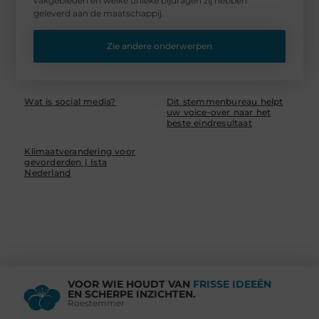
vakgebieden en welke unieke bijdragen zij hebben
geleverd aan de maatschappij.
Zie andere onderwerpen
Wat is social media?
Dit stemmenbureau helpt
uw voice-over naar het
beste eindresultaat
Klimaatverandering voor
gevorderden | Ista
Nederland
VOOR WIE HOUDT VAN
FRISSE IDEEËN
EN SCHERPE INZICHTEN.
Roestemmer