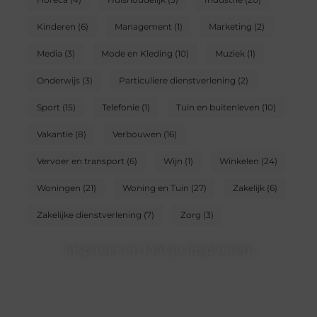
Kinderen
(6)
Management
(1)
Marketing
(2)
Media
(3)
Mode en Kleding
(10)
Muziek
(1)
Onderwijs
(3)
Particuliere dienstverlening
(2)
Sport
(15)
Telefonie
(1)
Tuin en buitenleven
(10)
Vakantie
(8)
Verbouwen
(16)
Vervoer en transport
(6)
Wijn
(1)
Winkelen
(24)
Woningen
(21)
Woning en Tuin
(27)
Zakelijk
(6)
Zakelijke dienstverlening
(7)
Zorg
(3)
Inspireer en laat je inspireren!
Heb jij iets te vertellen? Ons blogplatform is dé plek om
jouw ideeën, ervaringen en kennis te delen met een
groot publiek. Word lid en begin vandaag nog met
bloggen.