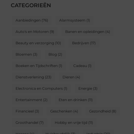
CATEGORIEËN
Aanbiedingen
(76)
Alarmsysteem
(1)
Auto's en Motoren
(9)
Banen en opleidingen
(4)
Beauty en verzorging
(10)
Bedrijven
(17)
Bloemen
(3)
Blog
(2)
Boeken en Tijdschriften
(1)
Cadeau
(1)
Dienstverlening
(23)
Dieren
(4)
Electronica en Computers
(1)
Energie
(3)
Entertainment
(2)
Eten en drinken
(11)
Financieel
(3)
Geschenken
(4)
Gezondheid
(8)
Groothandel
(7)
Hobby en vrije tijd
(11)
Horeca
(4)
Huishoudelijk
(3)
Industrie
(20)